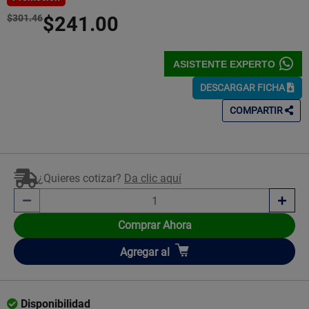
$301.46
$241.00
ASISTENTE EXPERTO
DESCARGAR FICHA
COMPARTIR
¿Quieres cotizar?
Da clic aquí
Comprar Ahora
Añadir
Agregar
al
Disponibilidad