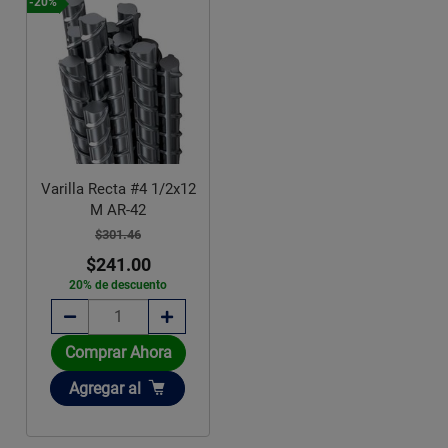
-20%
Varilla Recta #4 1/2x12
M AR-42
$301.46
$241.00
20% de descuento
Comprar Ahora
Añadir
Agregar
al