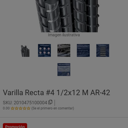
Imagen ilustrativa
Varilla Recta #4 1/2x12 M AR-42
SKU:
2010475100004
0.00
(Se el primero en comentar)
0.00
de
5
Estrellas!
Promoción