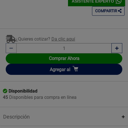
ASISTENTE EXPERTO
COMPARTIR
¿Quieres cotizar?
Da clic aquí
Comprar Ahora
Añadir
Agregar
al
Disponibilidad
45
Disponibles para compra en línea
Descripción