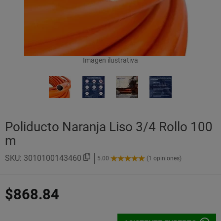
Imagen ilustrativa
Poliducto Naranja Liso 3/4 Rollo 100
m
SKU:
3010100143460
5.00
(1 opiniones)
5.00
de
5
$868.84
Estrellas!