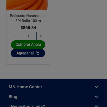
Poliducto Naranja Liso
3/4 Rollo 100 m
$868.84
Comprar Ahora
Añadir
Agregar
al
MN Home Center
Blog
¿Necesitas ayuda?