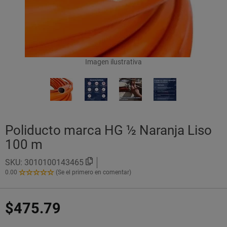
Imagen ilustrativa
Poliducto marca HG ½ Naranja Liso
100 m
SKU:
3010100143465
0.00
(Se el primero en comentar)
0.00
de
5
$475.79
Estrellas!