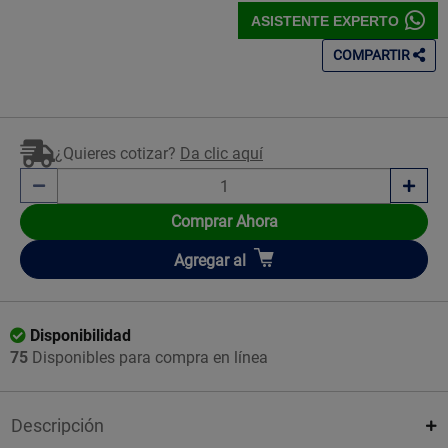
ASISTENTE EXPERTO
COMPARTIR
¿Quieres cotizar?
Da clic aquí
Comprar Ahora
Añadir
Agregar
al
Disponibilidad
75
Disponibles para compra en línea
Descripción