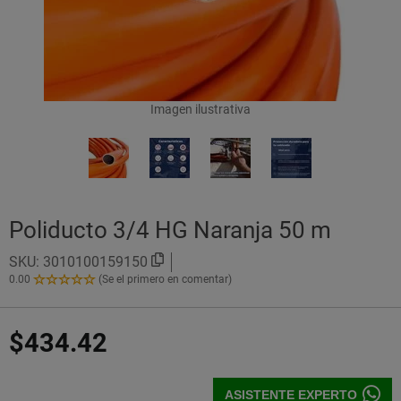
Imagen ilustrativa
Poliducto 3/4 HG Naranja 50 m
SKU:
3010100159150
0.00
(Se el primero en comentar)
0.00
de
5
$434.42
Estrellas!
ASISTENTE EXPERTO