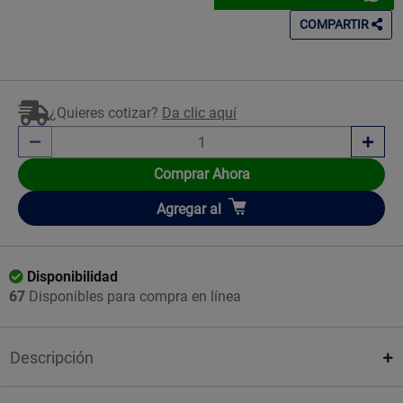
COMPARTIR
¿Quieres cotizar?
Da clic aquí
Comprar Ahora
Añadir
Agregar
al
Disponibilidad
67
Disponibles para compra en línea
Descripción