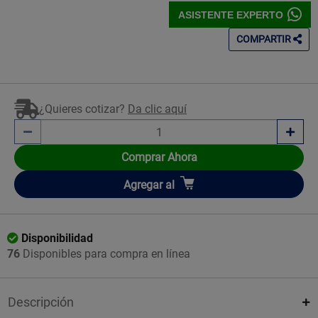
ASISTENTE EXPERTO
COMPARTIR
¿Quieres cotizar?
Da clic aquí
Comprar Ahora
Añadir
Agregar
al
Disponibilidad
76
Disponibles para compra en línea
Descripción