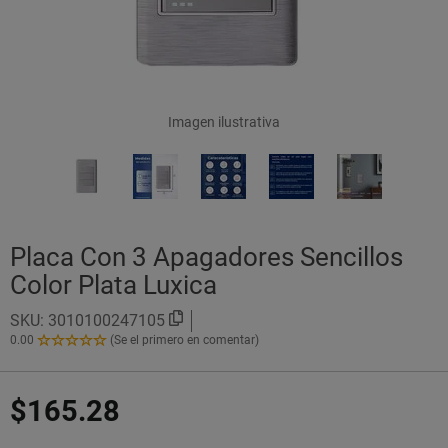
Imagen ilustrativa
Placa Con 3 Apagadores Sencillos
Color Plata Luxica
SKU:
3010100247105
0.00
(Se el primero en comentar)
0.00
de
5
$165.28
Estrellas!