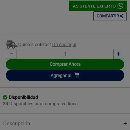
ASISTENTE EXPERTO
COMPARTIR
¿Quieres cotizar?
Da clic aquí
Comprar Ahora
Añadir
Agregar
al
Disponibilidad
34
Disponibles para compra en línea
Descripción