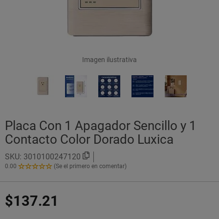
Imagen ilustrativa
Placa Con 1 Apagador Sencillo y 1
Contacto Color Dorado Luxica
SKU:
3010100247120
0.00
(Se el primero en comentar)
0.00
de
5
$137.21
Estrellas!