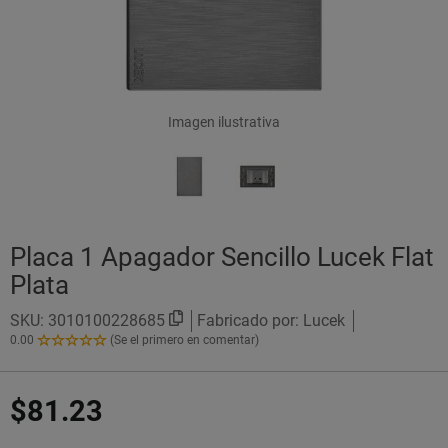
Imagen ilustrativa
Placa 1 Apagador Sencillo Lucek Flat
Plata
SKU:
3010100228685
Fabricado por: Lucek
0.00
(Se el primero en comentar)
0.00
de
5
$81.23
Estrellas!