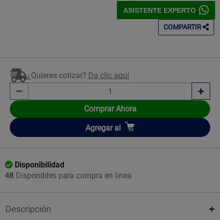
ASISTENTE EXPERTO
COMPARTIR
¿Quieres cotizar?
Da clic aquí
Comprar Ahora
Añadir
Agregar
al
Disponibilidad
48
Disponibles para compra en línea
Descripción