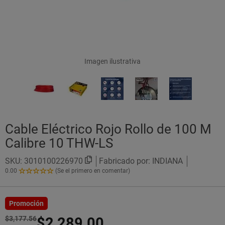
Imagen ilustrativa
Cable Eléctrico Rojo Rollo de 100 M
Calibre 10 THW-LS
SKU:
3010100226970
Fabricado por: INDIANA
0.00
(Se el primero en comentar)
0.00
de
5
Estrellas!
Promoción
$3,177.56
$2,289.00