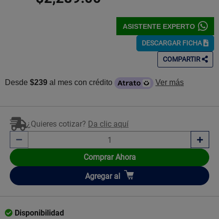
ASISTENTE EXPERTO
DESCARGAR FICHA
COMPARTIR
Desde
$239
al mes con crédito
Ver más
¿Quieres cotizar?
Da clic aquí
Comprar Ahora
Añadir
Agregar
al
Disponibilidad