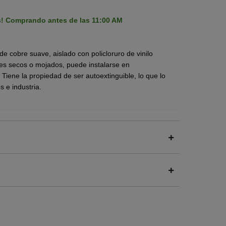
s! Comprando antes de las 11:00 AM
e cobre suave, aislado con policloruro de vinilo
res secos o mojados, puede instalarse en
 Tiene la propiedad de ser autoextinguible, lo que lo
s e industria.
onductor: - 90 °C en ambiente seco, 75 °C en
ergencia - 150 °C en cortocircuito.
ncéntrico de 19 hilos.
C) de baja emisión de humos, bajo contenido de gas
cendio.
eso de instalación.