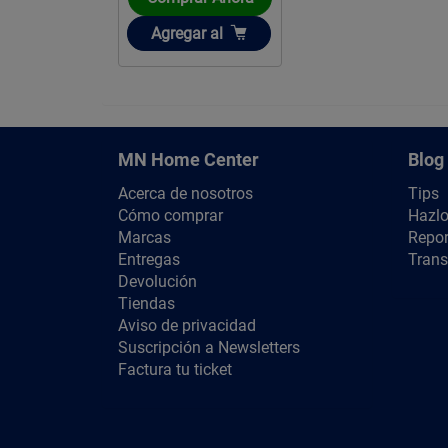
Añadir
Agregar
al
MN Home Center
Blog
Acerca de nosotros
Tips
Cómo comprar
Hazlo
Marcas
Repor
Entregas
Trans
Devolución
Tiendas
Aviso de privacidad
Suscripción a Newsletters
Factura tu ticket