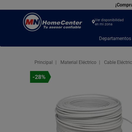
¡Compra
Ver disponibilidad
en mi zona
MN
Departamento
Home
Center
Principal
Material Eléctrico
Cable Eléctri
-28%