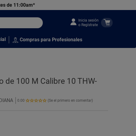
tes de 11:00am*
Inicia sesión
o Regístrate
ial
Compras para Profesionales
lo de 100 M Calibre 10 THW-
NDIANA
0.00
(Se el primero en comentar)
0.00
de
5
Estrellas!