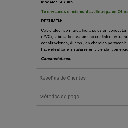
Modelo: SLY305
Te enviamos el mismo día,
¡Entrega en 24hr
RESUMEN:
Cable eléctrico marca Indiana, es un conductor d
(PVC), fabricado para un uso confiable en luga
canalizaciones, ductos , en charolas portacable.
hace ideal para instalarse en vivienda, comercio
Características.
Tensión máxima de operación: 600 V.
Temperatura máxima de operación en el c
Reseñas de Clientes
ambiente húmedo o mojado - 105 °C en em
Conductor de cobre suave en cableado co
Aislamiento de policloruro de vinilo (PV
Métodos de pago
ácido halogenado y no propagador del in
Aislamiento deslizable que facilita el proc
Calibre: 10.
Color: blanco.
Cantidad: 100 metros.