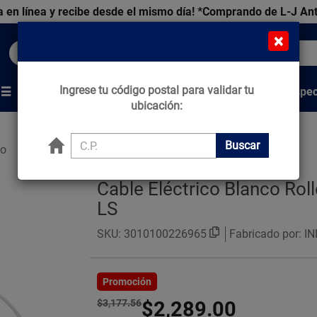
 en línea y recibe desde el mismo día!
*Comprando de L-J An
×
Buscar productos, marcas y ofertas...
Ingrese tu código postal para validar tu
Venta Espec
s
Marcas
Tips que Construyen
ubicación:
Buscar
co
Cable Eléctrico Blanco Rol
LS
SKU:
3010100226965
Fabricado por: I
Promoción
$3,177.56
$2,289.00