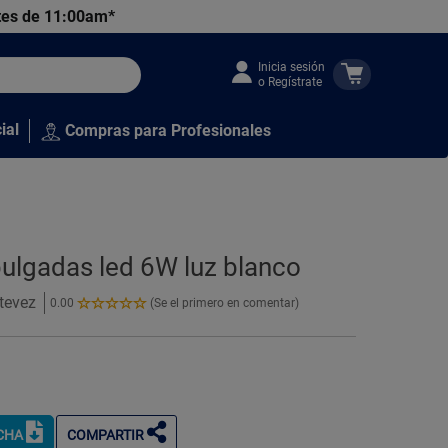
tes de 11:00am*
Inicia sesión
o Regístrate
ial
Compras para Profesionales
pulgadas led 6W luz blanco
tevez
0.00
(Se el primero en comentar)
0.00
de
5
Estrellas!
ICHA
COMPARTIR