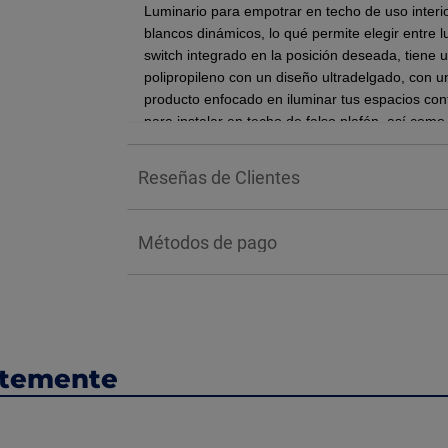
Luminario para empotrar en techo de uso inter
blancos dinámicos, lo qué permite elegir entre l
switch integrado en la posición deseada, tiene 
polipropileno con un diseño ultradelgado, con un
producto enfocado en iluminar tus espacios conf
para instalar en techo de falso plafón, así como
Temperatura de color: 3000K, 4000K, 6500
Reseñas de Clientes
Flujo luminoso: 400 lm
Tamaño: 5 pulgadas
Potencia: 6 watts
Métodos de pago
Tensión: 110V-277V~
Frecuencia: 50-60 Hz
Medida: 12 cm diámetro x 2.4 cm alto
Corte de empotramiento: 10.5 cm
BENEFICIOS:
ntemente
Su tecnología LED ofrece una alta eficiencia e
eléctrico y, por ende, en un ahorro significativo 
superior a la de las bombillas tradicionales, r