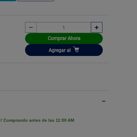
Comprar Ahora
Imagen ilustrati
Añadir
Agregar
al
s! Comprando antes de las 11:00 AM