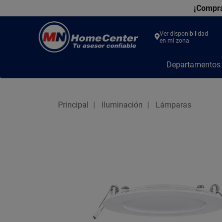
¡Compra
Ver disponibilidad
en mi zona
MN
Departamento
Home
Center
Principal
Iluminación
Lámparas