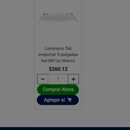
Luminario flat
empotrar 5 pulgadas
led 6W luz blanco
$260.12
Comprar Ahora
Añadir
Agregar
al