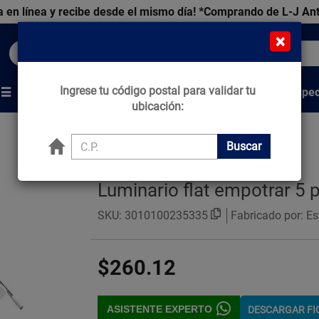
 en línea y recibe desde el mismo día!
*Comprando de L-J An
×
Buscar productos, marcas y ofertas...
Ingrese tu código postal para validar tu
Venta Espec
s
Marcas
Tips que Construyen
ubicación:
Buscar
Luminario flat empotrar 5 
SKU:
3010100235335
Fabricado por: Es
$260.12
ASISTENTE EXPERTO
DESCARGAR F