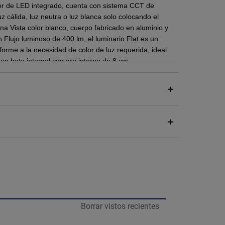
ior de LED integrado, cuenta con sistema CCT de
uz cálida, luz neutra o luz blanca solo colocando el
una Vista color blanco, cuerpo fabricado en aluminio y
 Flujo luminoso de 400 lm, el luminario Flat es un
orme a la necesidad de color de luz requerida, ideal
 en bote integral con aro interno de 8 cm.
k (luz cálida, neutra o blanca)
nergética, lo que se traduce en un menor consumo
en la factura de la luz. Además, su larga vida útil,
Borrar vistos recientes
educe los costos de mantenimiento y reemplazo.