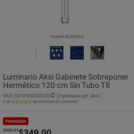
Imagen ilustrativa
Luminario Aksi Gabinete Sobreponer
Hermético 120 cm Sin Tubo T8
SKU:
3010100243235
Fabricado por: Aksi
0.00
(Se el primero en comentar)
0.00
de
5
Estrellas!
Promoción
$533.34
$349.00