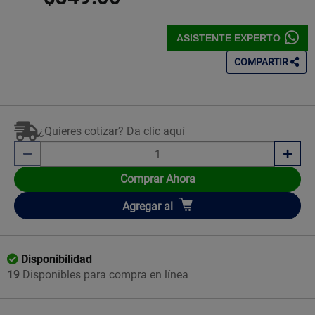
ASISTENTE EXPERTO
COMPARTIR
¿Quieres cotizar?
Da clic aquí
Comprar Ahora
Añadir
Agregar
al
Disponibilidad
19
Disponibles para compra en línea