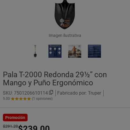
Imagen ilustrativa
Pala T-2000 Redonda 29½” con
Mango y Puño Ergonómico
SKU:
7501206610114
Fabricado por: Truper
5.00
(1 opiniones)
5.00
de
5
Estrellas!
Promoción
$291.20
$239.00