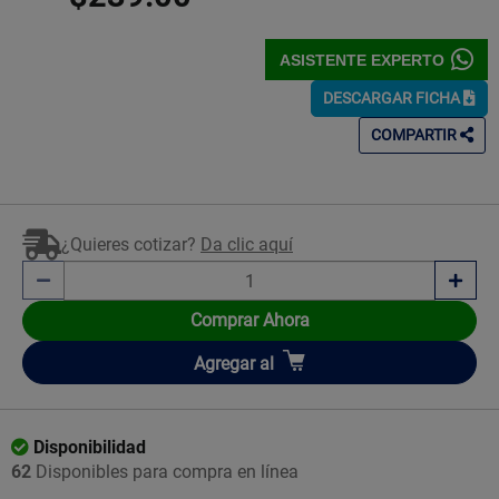
ASISTENTE EXPERTO
DESCARGAR FICHA
COMPARTIR
¿Quieres cotizar?
Da clic aquí
Comprar Ahora
Añadir
Agregar
al
Disponibilidad
62
Disponibles para compra en línea