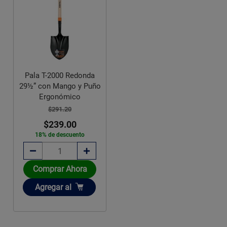
Pala T-2000 Redonda
29½” con Mango y Puño
Ergonómico
$291.20
$239.00
18% de descuento
Comprar Ahora
Añadir
Agregar
al