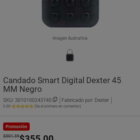
Imagen ilustrativa
Candado Smart Digital Dexter 45
MM Negro
SKU:
3010100243740
Fabricado por: Dexter
0.00
(Se el primero en comentar)
0.00
de
5
Estrellas!
Promoción
$501.59
$355.00