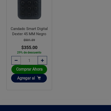
Candado Smart Digital
Dexter 45 MM Negro
$501.59
$355.00
29% de descuento
Comprar Ahora
Añadir
Agregar
al