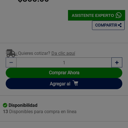
ASISTENTE EXPERTO
COMPARTIR
¿Quieres cotizar?
Da clic aquí
Comprar Ahora
Añadir
Agregar
al
Disponibilidad
13
Disponibles para compra en línea