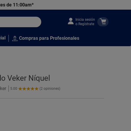
tes de 11:00am*
Inicia sesión
o Regístrate
ial
Compras para Profesionales
elo Veker Níquel
ker
5.00
(2 opiniones)
5.00
de
5
Estrellas!