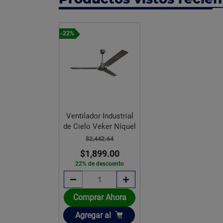
-22%
Ventilador Industrial
de Cielo Veker Níquel
$2,442.64
$1,899.00
22% de descuento
Comprar Ahora
Añadir
Agregar
al