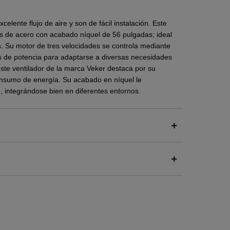
celente flujo de aire y son de fácil instalación. Este
as de acero con acabado níquel de 56 pulgadas; ideal
s.
Su motor de tres velocidades se controla mediante
es de potencia para adaptarse a diversas necesidades
este ventilador de la marca Veker destaca por su
l consumo de energía. Su acabado en níquel le
e, integrándose bien en diferentes entornos.
ltiple.
r de lo apreciado en pantalla.