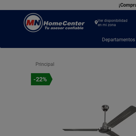
¡Compra
Ver disponibilidad
en mi zona
MN
Departamento
Home
Center
Principal
-22%