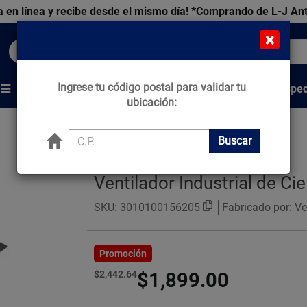
 en línea y recibe desde el mismo día!
*Comprando de L-J An
×
Buscar productos, marcas y ofertas...
Ingrese tu código postal para validar tu
Venta Espec
s
Marcas
Tips que Construyen
ubicación:
Buscar
Ventilador Industrial de Ci
SKU:
3010100156205
Fabricado por: Ve
Promoción
$2,442.64
$1,899.00