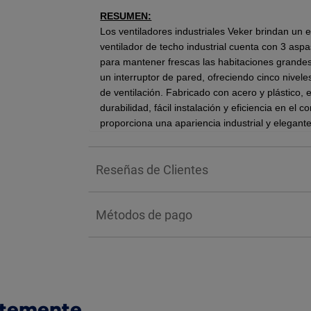
RESUMEN:
Los ventiladores industriales Veker brindan un ex
ventilador de techo industrial cuenta con 3 asp
para mantener frescas las habitaciones grande
un interruptor de pared, ofreciendo cinco nivel
de ventilación. Fabricado con acero y plástico, 
durabilidad, fácil instalación y eficiencia en e
proporciona una apariencia industrial y elegant
Medida 56”.
Reseñas de Clientes
3 aspas metálicas.
Control de 5 velocidades.
Motor de 3 velocidades y condensador mú
Métodos de pago
Fabricado de acero y plástico.
Ahorrador de energía.
*Nota: El color de los productos puede varia
BENEFICIOS:
ntemente