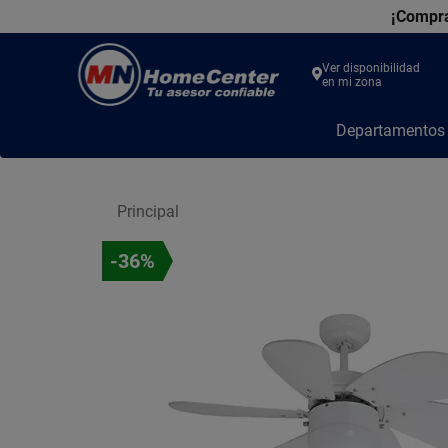
¡Compra
Ver disponibilidad
en mi zona
MN
Departamento
Home
Center
Principal
-36%