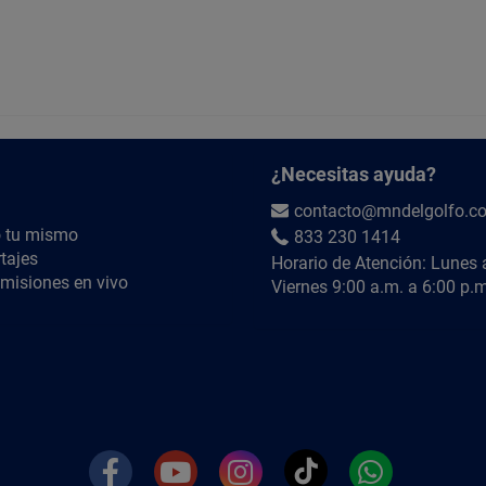
MANTENIMIENTO:
Realizar una limpieza regular para evitar la acu
de la luz, lo cual puede afectar su rendimiento 
estas superficies.
Importante:
Periódicamente, revisa y ajusta los tornillos qu
¿Necesitas ayuda?
que estén bien apretados y evitar vibraciones o
contacto@mndelgolfo.c
ESPECIFICACIONES TÉCNICAS:
 tu mismo
833 230 1414
Acabado
tajes
Horario de Atención: Lunes 
Material
misiones en vivo
Viernes 9:00 a.m. a 6:00 p.m
Tensión(V)
Frecuencia(Hz)
Potencia Total(W)
Estilo
Cantidad de aspas
Tipo de control