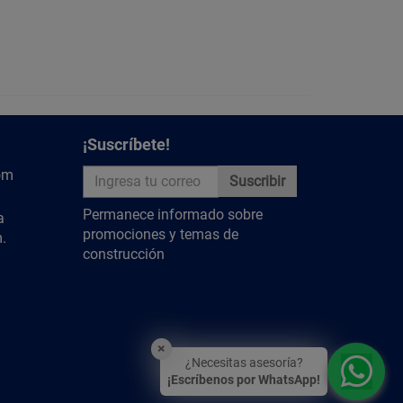
mulación de polvo en las aspas, el motor y la cubierta
y apariencia; utiliza un paño suave y seco para limpiar
e sujetan las aspas y la unidad de luz para asegurar
¡Suscríbete!
 ruidos innecesarios.
om
Suscribir
Blanco
Permanece informado sobre
a
Acero
promociones y temas de
.
127
construcción
60
115
Contemporáneo
×
¿Necesitas asesoría?
6
¡Escríbenos por WhatsApp!
Cadena