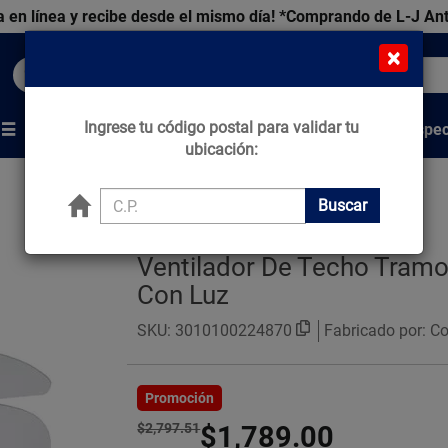
 en línea y recibe desde el mismo día!
*Comprando de L-J An
×
Buscar productos, marcas y ofertas...
Ingrese tu código postal para validar tu
Venta Espec
s
Marcas
Tips que Construyen
ubicación:
Buscar
Ventilador De Techo Tram
Con Luz
SKU:
3010100224870
Fabricado por: C
Promoción
$2,797.51
$1,789.00