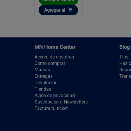
Añadir
Agregar
al
MN Home Center
Blog
Acerca de nosotros
Tips
Cómo comprar
Hazlo
Marcas
Repor
Entregas
Trans
Devolución
Tiendas
Aviso de privacidad
Suscripción a Newsletters
Factura tu ticket