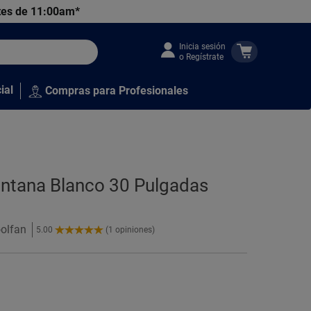
tes de 11:00am*
Inicia sesión
o Regístrate
ial
Compras para Profesionales
ontana Blanco 30 Pulgadas
oolfan
5.00
(1 opiniones)
5.00
de
5
Estrellas!