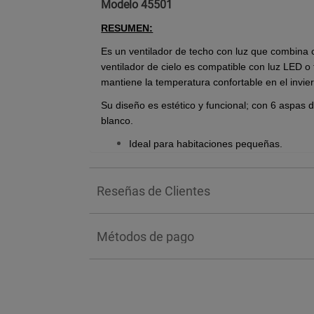
Modelo 45501
RESUMEN:
Es un ventilador de techo con luz que combina 
ventilador de cielo es compatible con luz LED o
mantiene la temperatura confortable en el invie
Su diseño es estético y funcional; con 6 aspas
blanco.
Ideal para habitaciones pequeñas.
Fabricado con acero.
6 aspas
Reseñas de Clientes
30" de diámetro.
Control de cadena.
NO incluye foco.
Métodos de pago
Tensión 127V.
Potencia total 115W.
BENEFICIOS:
Su diseño moderno, realzado por su acabado e
solo aporta un toque de sofisticación a cualquie