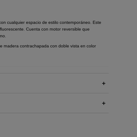
con cualquier espacio de estilo contemporáneo. Este
 fluorescente. Cuenta con motor reversible que
rno.
 de madera contrachapada con doble vista en color
n blanco y seis aspas de madera contrachapada, no
r ambiente, sino que también optimiza la circulación