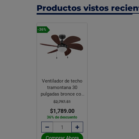
Productos vistos recie
-36%
Ventilador de techo
tramontana 30
pulgadas bronce con
luz
$2,797.51
$1,789.00
36% de descuento
Comprar Ahora