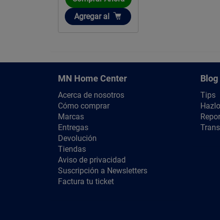
Añadir
Agregar
al
MN Home Center
Blog
Acerca de nosotros
Tips
Cómo comprar
Hazlo
Marcas
Repor
Entregas
Trans
Devolución
Tiendas
Aviso de privacidad
Suscripción a Newsletters
Factura tu ticket