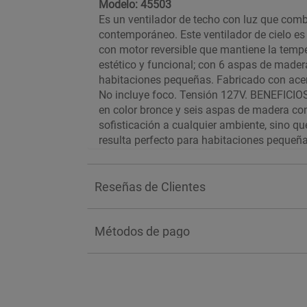
Modelo: 45503
Es un ventilador de techo con luz que comb
contemporáneo. Este ventilador de cielo es
con motor reversible que mantiene la tempe
estético y funcional; con 6 aspas de mader
habitaciones pequeñas. Fabricado con acer
No incluye foco. Tensión 127V. BENEFICIO
en color bronce y seis aspas de madera co
sofisticación a cualquier ambiente, sino que
resulta perfecto para habitaciones pequeñ
tres velocidades, garantiza un rendimiento s
equilibrado para mantener el confort durant
Reseñas de Clientes
Métodos de pago