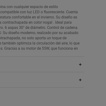
ina con cualquier espacio de estilo
 compatible con luz LED o fluorescente. Cuenta
ratura confortable en el invierno. Su diseño es
a contrachapada en color nogal . Ideal para
o. 6 aspas 30" de diámetro. Control de cadena.
S: Su diseño moderno, realzado por su acabado
ntrachapada, no solo aporta un toque de
 también optimiza la circulación del aire, lo que
as. Gracias a su motor de 55W, que funciona en
ilencioso y un flujo de aire constante y
e todo el año.