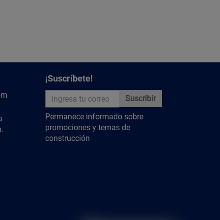
¡Suscríbete!
om
Suscribir
Permanece informado sobre
a
promociones y temas de
.
construcción