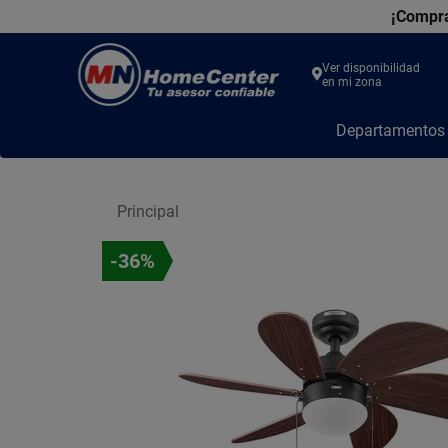
¡Compra
Ver disponibilidad
en mi zona
MN
Departamento
Home
Center
Principal
-36%