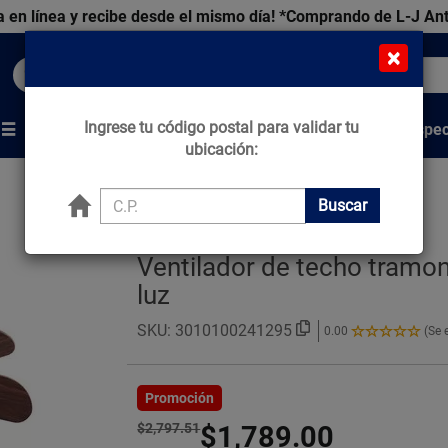
 en línea y recibe desde el mismo día!
*Comprando de L-J An
×
Buscar productos, marcas y ofertas...
Ingrese tu código postal para validar tu
Venta Espec
s
Marcas
Tips que Construyen
ubicación:
Buscar
Ventilador de techo tramo
luz
SKU:
3010100241295
0.00
(Se 
0.00
de
5
Estrellas!
Promoción
$2,797.51
$1,789.00