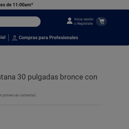
tes de 11:00am*
Inicia sesión
o Regístrate
ial
Compras para Profesionales
ntana 30 pulgadas bronce con
el primero en comentar)