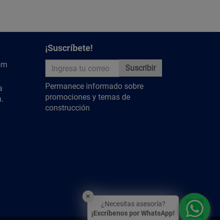
geno. La carcasa de aluminio ayuda a disiparlo.
gas grandes?
 a su alta potencia.
¡Suscríbete!
om
Suscribir
y descubre más contenido relevante.
Permanece informado sobre
a
promociones y temas de
.
construcción
×
¿Necesitas asesoría?
¡Escríbenos por WhatsApp!