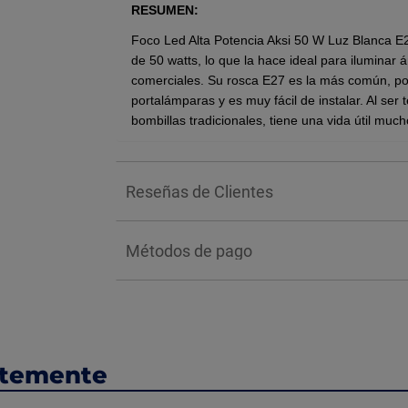
RESUMEN:
Foco Led Alta Potencia Aksi 50 W Luz Blanca E27
de 50 watts, lo que la hace ideal para iluminar
comerciales. Su rosca E27 es la más común, por
portalámparas y es muy fácil de instalar. Al s
bombillas tradicionales, tiene una vida útil muc
Flujo luminoso de 5000 lumens, luz blan
15000 horas de vida útil.
Reseñas de Clientes
Base E27.
Este foco sustituye uno incandescente de
Excelente para espacios interiores ampli
Métodos de pago
Gran durabilidad.
BENEFICIOS:
Su tecnología LED garantiza un
ahorro de ene
tradicionales, lo que se traduce en una reducci
vida útil
de hasta 25,000 horas minimiza la nec
ntemente
tiempo y dinero a largo plazo.
INSTALACIÓN: