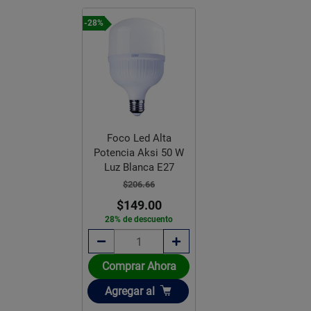
-28%
Foco Led Alta
Potencia Aksi 50 W
Luz Blanca E27
$206.66
$149.00
28% de descuento
Comprar Ahora
Añadir
Agregar
al