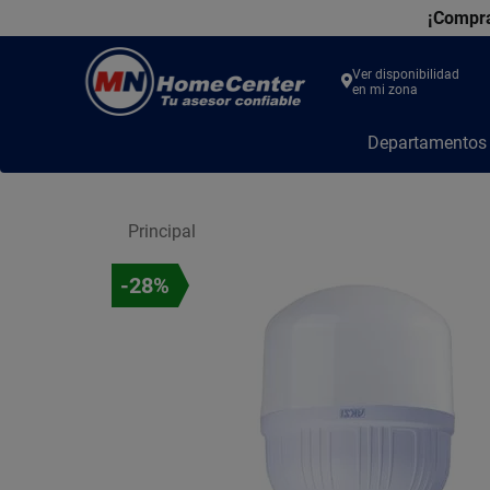
¡Compra
Ver disponibilidad
en mi zona
MN
Departamento
Home
Center
Principal
-28%