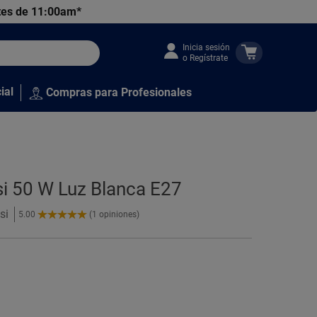
tes de 11:00am*
Inicia sesión
o Regístrate
ial
Compras para Profesionales
si 50 W Luz Blanca E27
si
5.00
(1 opiniones)
5.00
de
5
Estrellas!