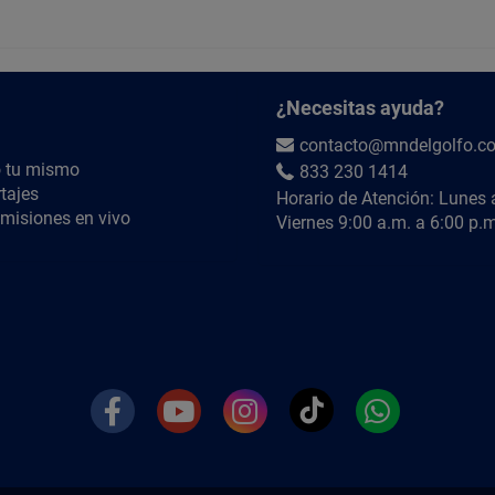
R= Genera calor, pero mucho menos que un haló
2. ¿Sirve para iluminar patios, talleres o bode
R= Sí, está diseñado para áreas amplias gracias
¿Necesitas ayuda?
¿QUIÉRES SABER MÁS?
contacto@mndelgolfo.c
 tu mismo
833 230 1414
Búscanos en YouTube como
@MNdelGolfoTV
tajes
Horario de Atención: Lunes 
misiones en vivo
Viernes 9:00 a.m. a 6:00 p.m