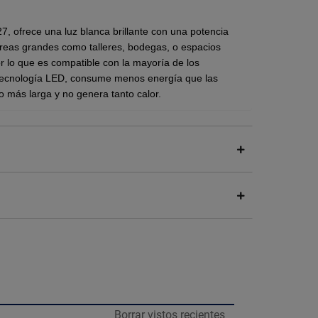
, ofrece una luz blanca brillante con una potencia
 áreas grandes como talleres, bodegas, o espacios
 lo que es compatible con la mayoría de los
er tecnología LED, consume menos energía que las
ho más larga y no genera tanto calor.
ca 6500K.
 310 watts.
os como bodegas, salones, galeras, palapas, etc.
rgía
significativo en comparación con los focos
ón en tu factura de electricidad. Además, su
larga
esidad de reemplazos frecuentes, lo que te ahorra
Borrar vistos recientes