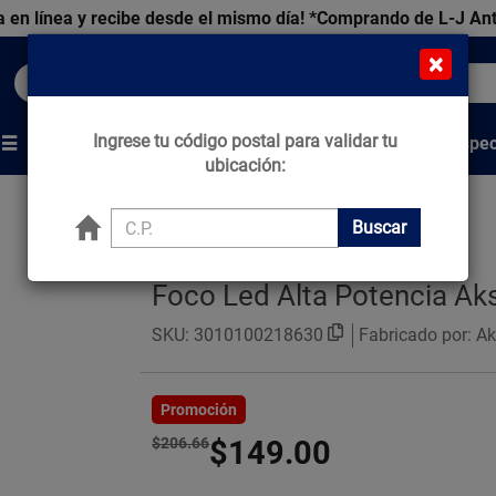
 en línea y recibe desde el mismo día!
*Comprando de L-J An
×
Buscar productos, marcas y ofertas...
Ingrese tu código postal para validar tu
Venta Espec
s
Marcas
Tips que Construyen
ubicación:
Buscar
Foco Led Alta Potencia Ak
SKU:
3010100218630
Fabricado por: Ak
Promoción
$206.66
$149.00