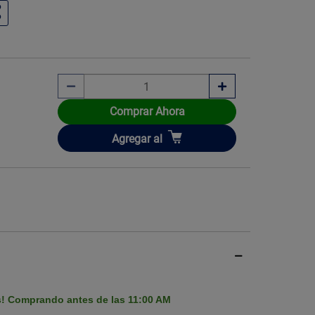
Imagen ilustrati
Comprar Ahora
Añadir
Agregar
al
s! Comprando antes de las 11:00 AM