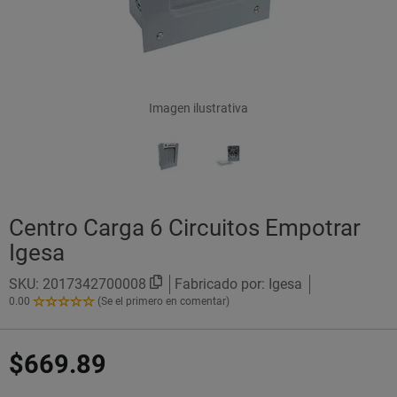
Imagen ilustrativa
Centro Carga 6 Circuitos Empotrar
Igesa
SKU:
2017342700008
Fabricado por: Igesa
0.00
(Se el primero en comentar)
0.00
de
5
$669.89
Estrellas!