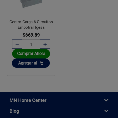
Centro Carga 6 Circuitos
Empotrar Igesa
$669.89
Comprar Ahora
Añadir
Agregar
al
MN Home Center
Blog