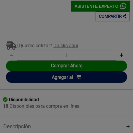
ASISTENTE EXPERTO
COMPARTIR
¿Quieres cotizar?
Da clic aquí
Comprar Ahora
Añadir
Agregar
al
Disponibilidad
18
Disponibles para compra en línea
Descripción