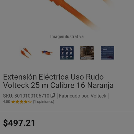
Imagen ilustrativa
Extensión Eléctrica Uso Rudo
Volteck 25 m Calibre 16 Naranja
SKU:
3010100106710
Fabricado por: Volteck
4.00
(1 opiniones)
4.00
de
5
$497.21
Estrellas!