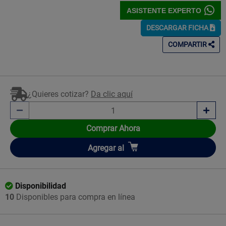
ASISTENTE EXPERTO
DESCARGAR FICHA
COMPARTIR
¿Quieres cotizar?
Da clic aquí
Comprar Ahora
Añadir
Agregar
al
Disponibilidad
10
Disponibles para compra en línea