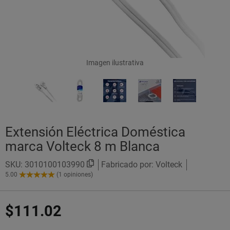
Imagen ilustrativa
Extensión Eléctrica Doméstica
marca Volteck 8 m Blanca
SKU:
3010100103990
Fabricado por: Volteck
5.00
(1 opiniones)
5.00
de
5
$111.02
Estrellas!