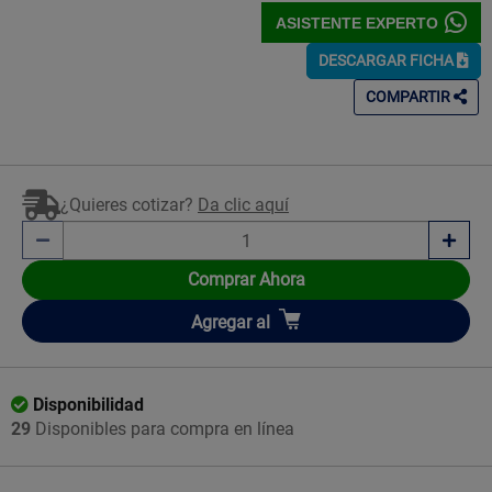
ASISTENTE EXPERTO
DESCARGAR FICHA
COMPARTIR
¿Quieres cotizar?
Da clic aquí
Comprar Ahora
Añadir
Agregar
al
Disponibilidad
29
Disponibles para compra en línea