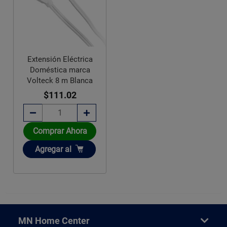
Extensión Eléctrica
Doméstica marca
Volteck 8 m Blanca
$111.02
Comprar Ahora
Añadir
Agregar
al
MN Home Center