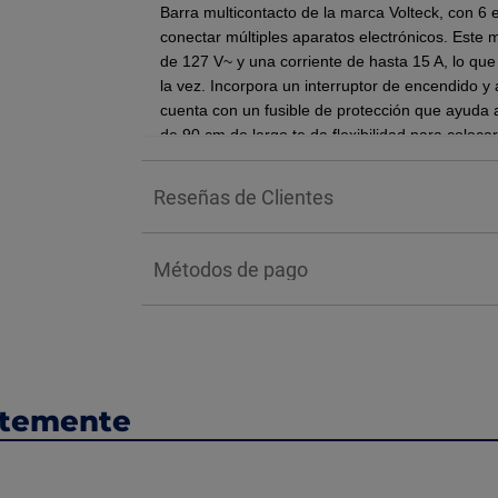
Barra multicontacto de la marca Volteck, con 6 
conectar múltiples aparatos electrónicos. Este 
de 127 V~ y una corriente de hasta 15 A, lo que 
la vez. Incorpora un interruptor de encendido y 
cuenta con un fusible de protección que ayuda
de 90 cm de largo te da flexibilidad para coloca
proteger tus equipos y organizar tus conexiones 
Reseñas de Clientes
BENEFICIOS:
Sus seis entradas permiten conectar múltiples a
espacio y evitando el uso de extensiones desor
Métodos de pago
colocación detrás de muebles o en escritorios,
fabricado con materiales resistentes al calor, l
contra sobrecargas o cortocircuitos.
¿CÓMO FUNCIONA?
Funciona como un extensor de corriente. Al cone
ntemente
dispositivo distribuye la energía eléctrica a trav
aparatos (hasta seis en este caso) se conecte
INSTALACIÓN: