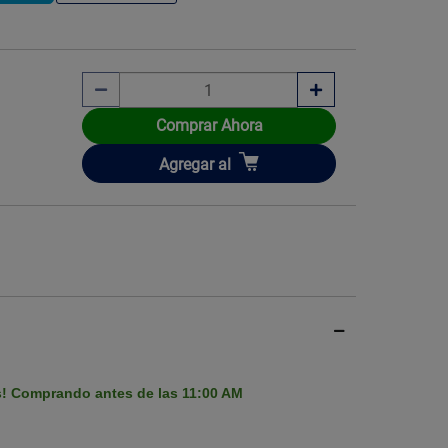
Comprar Ahora
Imagen ilustrati
Añadir
Agregar
al
s! Comprando antes de las 11:00 AM