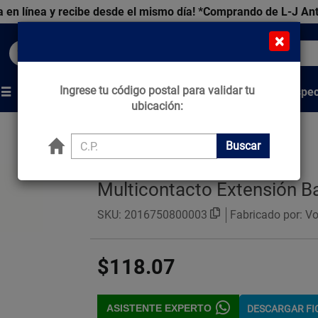
 en línea y recibe desde el mismo día!
*Comprando de L-J An
×
Buscar productos, marcas y ofertas...
Ingrese tu código postal para validar tu
Venta Espec
s
Marcas
Tips que Construyen
ubicación:
Buscar
Multicontacto Extensión Ba
SKU:
2016750800003
Fabricado por: Vo
$118.07
ASISTENTE EXPERTO
DESCARGAR F