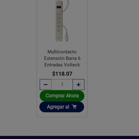
Multicontacto
Extensión Barra 6
Entradas Volteck
$118.07
Comprar Ahora
Añadir
Agregar
al