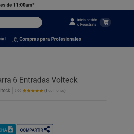
tes de 11:00am*
Inicia sesión
o Regístrate
ial
Compras para Profesionales
rra 6 Entradas Volteck
lteck
5.00
(1 opiniones)
5.00
de
5
Estrellas!
ICHA
COMPARTIR