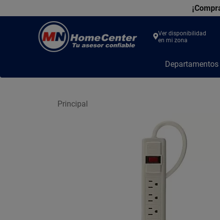
¡Compra
Ver disponibilidad
en mi zona
MN
Departamento
Home
Center
Principal