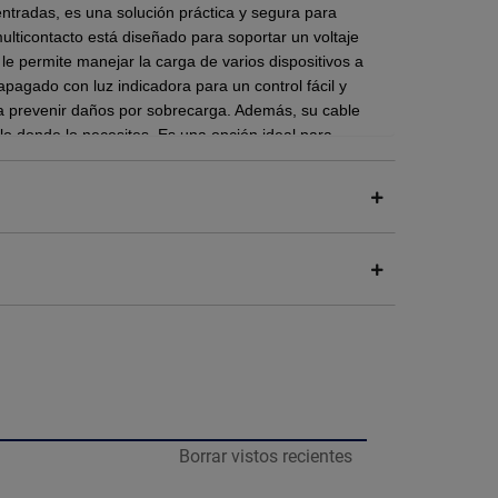
entradas, es una solución práctica y segura para
multicontacto está diseñado para soportar un voltaje
le permite manejar la carga de varios dispositivos a
apagado con luz indicadora para un control fácil y
 a prevenir daños por sobrecarga. Además, su cable
rlo donde lo necesites. Es una opción ideal para
eléctricas en el hogar o la oficina.
paratos a una sola fuente de energía, optimizando el
denadas. Además, su diseño en barra facilita su
 manteniendo una apariencia ordenada. Está
o que garantiza una mayor durabilidad y seguridad
ctarlo a un solo tomacorriente de pared, el
és de un circuito interno, permitiendo que múltiples
n y operen simultáneamente desde una única fuente.
Borrar vistos recientes