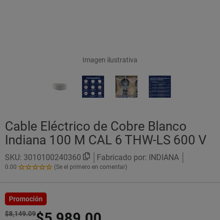
Imagen ilustrativa
Cable Eléctrico de Cobre Blanco
Indiana 100 M CAL 6 THW-LS 600 V
SKU:
3010100240360
Fabricado por: INDIANA
0.00
(Se el primero en comentar)
0.00
de
5
Estrellas!
Promoción
$8,149.09
$5,989.00