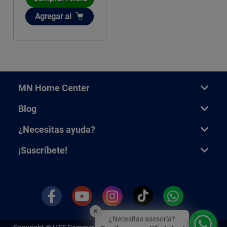
Añadir
Agregar
al
MN Home Center
Blog
¿Necesitas ayuda?
¡Suscríbete!
×
¿Necesitas asesoría?