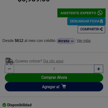
ASISTENTE EXPERTO
DESCARGAR FICHA
COMPARTIR
Desde
$612
al mes con crédito
Ver más
¿Quieres cotizar?
Da clic aquí
Comprar Ahora
Añadir
Agregar
al
Disponibilidad