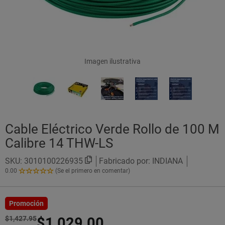
Imagen ilustrativa
Cable Eléctrico Verde Rollo de 100 M
Calibre 14 THW-LS
SKU:
3010100226935
Fabricado por: INDIANA
0.00
(Se el primero en comentar)
0.00
de
5
Estrellas!
Promoción
$1,427.95
$1,029.00