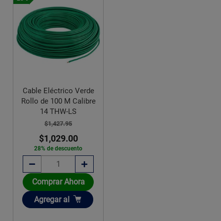
Cable Eléctrico Verde
Rollo de 100 M Calibre
14 THW-LS
$1,427.95
$1,029.00
28% de descuento
Comprar Ahora
Añadir
Agregar
al