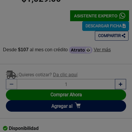
ASISTENTE EXPERTO
DESCARGAR FICHA
COMPARTIR
Desde
$107
al mes con crédito
Ver más
¿Quieres cotizar?
Da clic aquí
Comprar Ahora
Añadir
Agregar
al
Disponibilidad