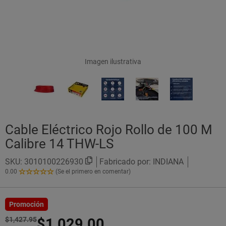
Imagen ilustrativa
Cable Eléctrico Rojo Rollo de 100 M
Calibre 14 THW-LS
SKU:
3010100226930
Fabricado por: INDIANA
0.00
(Se el primero en comentar)
0.00
de
5
Estrellas!
Promoción
$1,427.95
$1,029.00