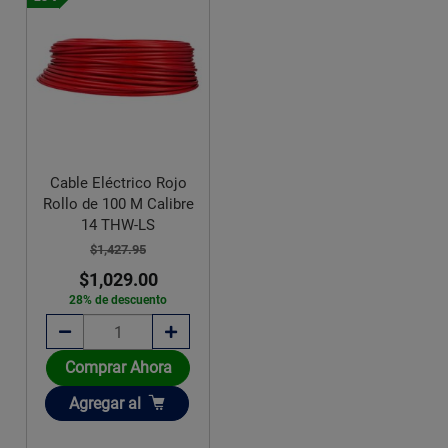
Cable Eléctrico Rojo
Rollo de 100 M Calibre
14 THW-LS
$1,427.95
$1,029.00
28% de descuento
Comprar Ahora
Añadir
Agregar
al