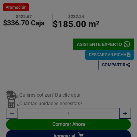
5
Estrellas!
Promoción
$422.67
$232.24
$336.70
Caja
$185.00
m²
ASISTENTE EXPERTO
DESCARGAR FICHA
COMPARTIR
¿Quieres cotizar?
Da clic aquí
¿Cuántas unidades necesitas?
Comprar Ahora
Añadir
Agregar
al