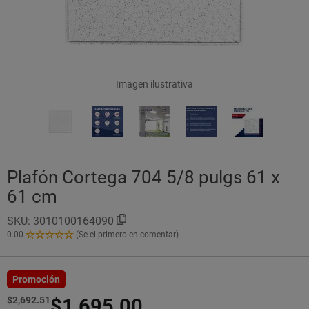
Imagen ilustrativa
Plafón Cortega 704 5/8 pulgs 61 x
61 cm
SKU:
3010100164090
0.00
(Se el primero en comentar)
0.00
de
5
Estrellas!
Promoción
$2,692.51
$1,695.00