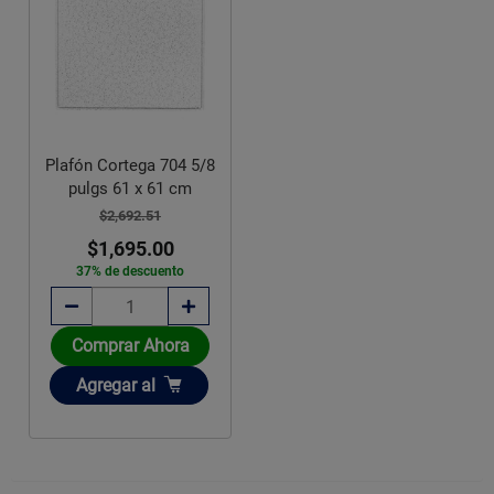
Plafón Cortega 704 5/8
pulgs 61 x 61 cm
$2,692.51
$1,695.00
37% de descuento
Comprar Ahora
Añadir
Agregar
al