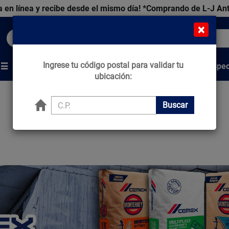
 en línea y recibe desde el mismo día!
*Comprando de L-J An
×
Buscar productos, marcas y ofertas...
Ingrese tu código postal para validar tu
Venta Espec
s
Marcas
Tips que Construyen
ubicación:
Buscar