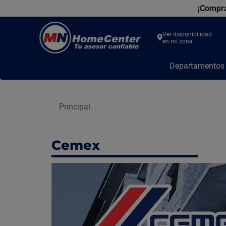
¡Compra
Ver disponibilidad
en mi zona
MN
Departamento
Home
Center
Principal
Cemex