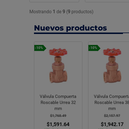
Mostrando
1
de
9
(
9
productos)
Nuevos productos
-10%
-10%
a Compuerta
Válvula Compuerta
Válvula Check
le Urrea 32
Roscable Urrea 38
Columpio Urrea 3
mm
mm
mm
,768.49
$2,157.97
$3,390.68
,591.64
$1,942.17