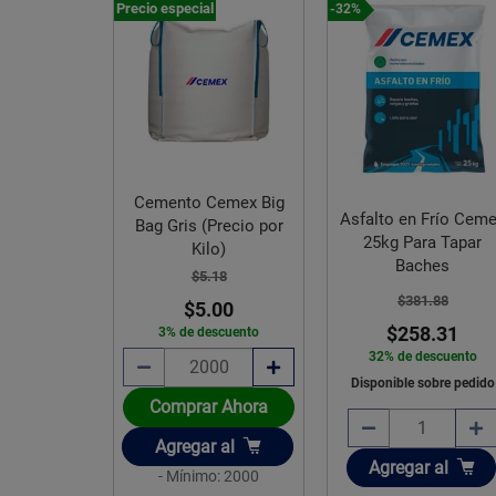
Precio especial
-32%
Cemento Cemex Big
Asfalto en Frío Cem
Bag Gris (Precio por
25kg Para Tapar
Kilo)
Baches
$5.18
$381.88
$5.00
$258.31
3% de descuento
32% de descuento
Disponible sobre pedido
Comprar Ahora
Añadir
Agregar
al
Añadir
Agregar
al
- Mínimo: 2000