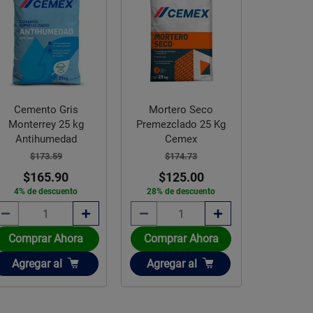
Cemento Gris
Mortero Seco
Monterrey 25 kg
Premezclado 25 Kg
Antihumedad
Cemex
$173.59
$174.73
$165.90
$125.00
4% de descuento
28% de descuento
Comprar Ahora
Comprar Ahora
Añadir
Añadir
Agregar
al
Agregar
al