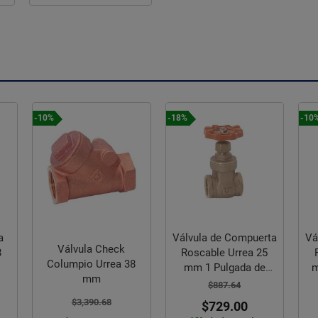
-18%
-10%
-10
Válvula de Compuerta
Válvula de Compuerta
Roscable Urrea 25
Roscable Urrea 19
8
mm 1 Pulgada de
mm (3/4") de Latón
Bronce
$887.64
$624.97
$729.00
$562.47