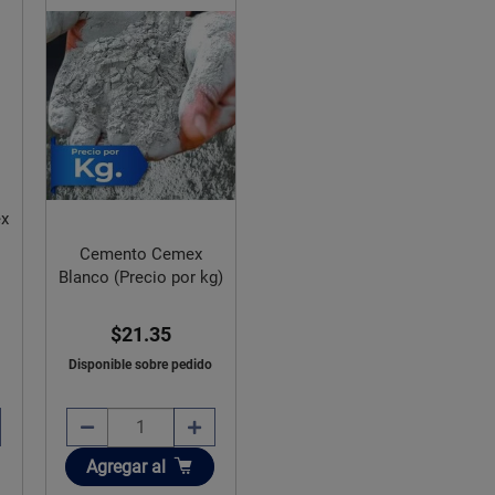
ex
Cemento Cemex
Blanco (Precio por kg)
$21.35
Disponible sobre pedido
Añadir
Agregar
al