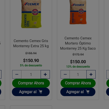
Cemento Cemex
Cemento Cemex Gris
5
Mortero Óptimo
Monterrey Extra 25 kg
Monterrey 25 Kg Saco
$158.94
$172.54
$150.90
$150.00
5% de descuento
13% de descuento
Comprar Ahora
Comprar Ahora
Añadir
Añadir
Agregar
al
Agregar
al