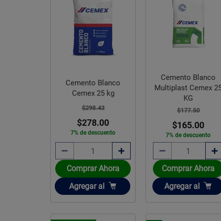
Cemento Blanco
Cemento Blanco
Multiplast Cemex 2
Cemex 25 kg
KG
$298.43
$177.50
$278.00
$165.00
7% de descuento
7% de descuento
Comprar Ahora
Comprar Ahora
Añadir
Añadir
Agregar
al
Agregar
al