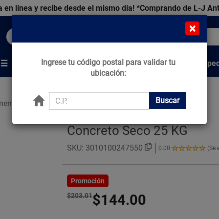
 en línea y recibe desde el mismo día!
*Comprando de L-J An
×
Buscar productos, marcas y ofertas...
Ingrese tu código postal para validar tu
Venta Espec
s
Marcas
Tips que Construyen
ubicación:
Buscar
mento
Concreto Seco
Concreto Seco 25 KG
SKU:
3010100247550
0.00
(Se 
0.00
de
5
Estrellas!
Promoción
$203.01
$144.00