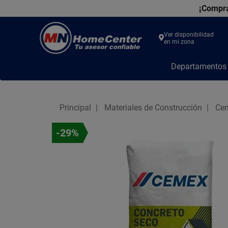
¡Compra
Ver disponibilidad
en mi zona
MN
Departamento
Home
Center
Principal
Materiales de Construcción
Ce
-29%