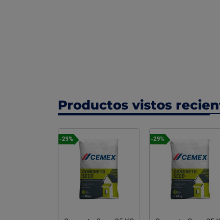
Productos vistos recie
-29%
-29%