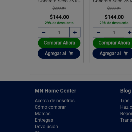
Concreto Seco 25 KG
Concreto Seco 25 
$203.01
$203.01
$144.00
$144.00
29% de descuento
29% de descuento
Comprar Ahora
Comprar Ahora
Añadir
Añadir
Agregar
al
Agregar
al
MN Home Center
Blog
Acerca de nosotros
Tips
Cómo comprar
Hazlo
Marcas
Repor
Entregas
Trans
Devolución