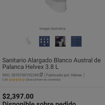
Imagen ilustrativa
Sanitario Alargado Blanco Austral de
Palanca Helvex 3.8 L
SKU:
3010100192240
Fabricado por: Helvex
0.00
(Se el primero en comentar)
0.00
de
5
$2,397.00
Estrellas!
Disponible sobre pedido