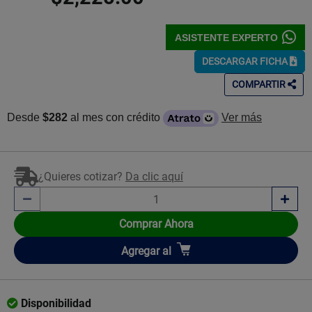
ASISTENTE EXPERTO
DESCARGAR FICHA
COMPARTIR
Desde
$282
al mes con crédito
Ver más
¿Quieres cotizar?
Da clic aquí
Comprar Ahora
Añadir
Agregar
al
Disponibilidad