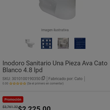
Imagen ilustrativa
Inodoro Sanitario Una Pieza Ava Cato
Blanco 4.8 lpd
SKU:
3010100190350
Fabricado por: Cato
0.00
(Se el primero en comentar)
0.00
de
5
Estrellas!
Promoción
$3,761.32
$2,225.00