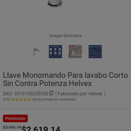
Imagen ilustrativa
Llave Monomando Para lavabo Corto
Sin Contra Potenza Helvex
SKU:
3010100235920
Fabricado por: Helvex
0.00
(Se el primero en comentar)
0.00
de
5
Estrellas!
Promoción
$3,492.19
$2,619.14