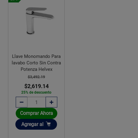
Llave Monomando Para
lavabo Corto Sin Contra
Potenza Helvex
$3,492.19
$2,619.14
25% de descuento
Comprar Ahora
Añadir
Agregar
al