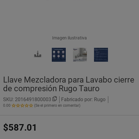
Imagen ilustrativa
Llave Mezcladora para Lavabo cierre
de compresión Rugo Tauro
SKU:
2016491800003
Fabricado por: Rugo
0.00
(Se el primero en comentar)
0.00
de
5
$587.01
Estrellas!