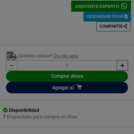
ASISTENTE EXPERTO
DESCARGAR FICHA
COMPARTIR
¿Quieres cotizar?
Da clic aquí
Comprar Ahora
Añadir
Agregar
al
Disponibilidad
7
Disponibles para compra en línea