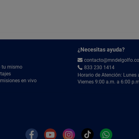
Conexión de drenaje y rebosadero: Instala
Finalmente, conecta la trampa (céspol) a 
Prueba de estanqueidad: Deja secar el se
llaves para verificar que no existan filtra
PREGUNTAS FRECUENTES:
1. ¿Incluye rebosadero?
¿Necesitas ayuda?
R= Sí, cuenta con rebosadero integrado para e
contacto@mndelgolfo.c
2. ¿Incluye mezcladora?
 tu mismo
833 230 1414
tajes
Horario de Atención: Lunes 
R= No, se venden por separado.
misiones en vivo
Viernes 9:00 a.m. a 6:00 p.m
¿QUIÉRES SABER MÁS?
Búscanos en YouTube como
@MNdelGolfoTV