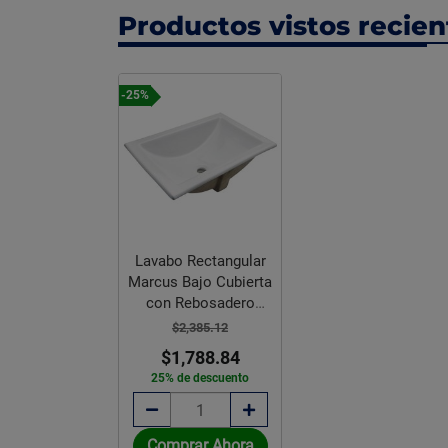
Productos vistos recie
-25%
Lavabo Rectangular
Marcus Bajo Cubierta
con Rebosadero
Helvex
$2,385.12
$1,788.84
25% de descuento
Comprar Ahora