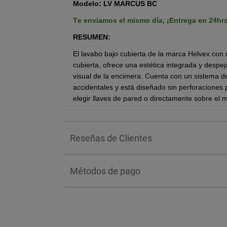
Modelo: LV MARCUS BC
Te enviamos el mismo día,
¡Entrega en 24hr
RESUMEN:
El lavabo bajo cubierta de la marca Helvex con
cubierta, ofrece una estética integrada y despe
visual de la encimera. Cuenta con un sistema d
accidentales y está diseñado sin perforaciones p
elegir llaves de pared o directamente sobre el 
cuenta con:
forma rectangular ensamble perfecto,
Reseñas de Clientes
calidad uniforme y rebosadero para evita
fabricado en cerámica de alto brillo grad
Ideal para instalación bajo cubiertas de 
Métodos de pago
BENEFICIOS:
Su principal beneficio reside en su diseño bajo 
fluida y minimalista con la encimera, facilitand
acumula la suciedad y el sarro.