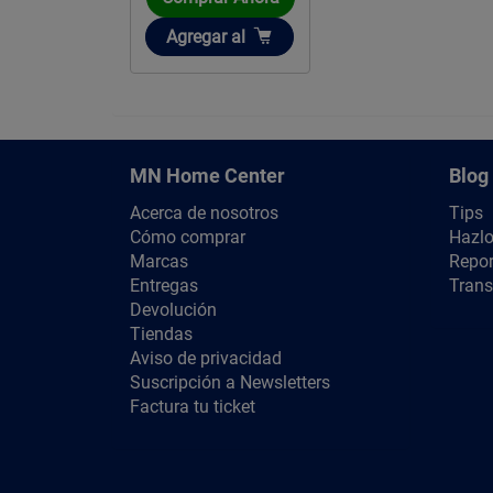
Añadir
Agregar
al
MN Home Center
Blog
Acerca de nosotros
Tips
Cómo comprar
Hazlo
Marcas
Repor
Entregas
Trans
Devolución
Tiendas
Aviso de privacidad
Suscripción a Newsletters
Factura tu ticket