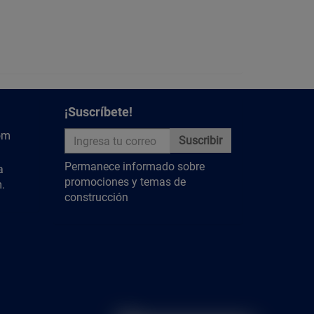
 la contra y conecta el tubo del rebosadero.
la salida del drenaje de la pared.
llador (usualmente 24 horas) antes de abrir las
ciones en las uniones.
¡Suscríbete!
vitar desbordamientos.
om
Suscribir
Permanece informado sobre
a
promociones y temas de
.
construcción
y descubre más contenido relevante.