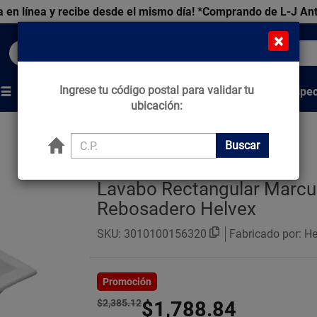
 en línea y recibe desde el mismo día!
*Comprando de L-J An
×
Buscar productos, marcas y ofertas...
Ingrese tu código postal para validar tu
Venta Espec
s
Marcas
Tips que Construyen
ubicación:
Buscar
Lavabo Rectangular Marcus
Rebosadero Helvex
SKU:
3010100156320
Fabricado por: H
Promoción
$2,385.12
$1,788.84