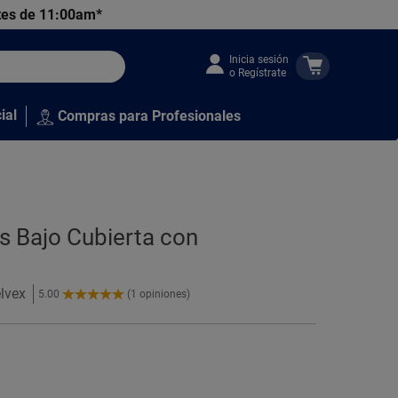
tes de 11:00am*
Inicia sesión
o Regístrate
ial
Compras para Profesionales
 Bajo Cubierta con
elvex
5.00
(1 opiniones)
5.00
de
5
Estrellas!