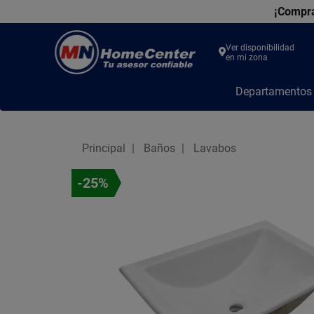
¡Compra
Ver disponibilidad
en mi zona
MN
Departamento
Home
Center
Principal
Baños
Lavabos
-25%