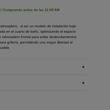
s! Comprando antes de las 11:00 AM
 rebosadero, al ser un modelo de instalación bajo
jada en el cuarto de baño, optimizando el espacio
e rebosadero frontal para evitar desbordamientos
ara grifería, permitiendo una mayor libertad al
mueble.
r desborde,
o de calidad "A", grueso espesor.
mármol, granito, madera, etc.
cubierta, el cual permite una integración totalmente
o una limpieza profunda al eliminar bordes donde se