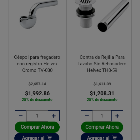
Céspol para fregadero
Contra de Rejilla Para
con registro Helvex
Lavabo Sin Rebosadero
Cromo TV-030
Helvex TH0-59
$2,657.14
$1,611.09
$1,992.86
$1,208.31
25% de descuento
25% de descuento
Comprar Ahora
Comprar Ahora
Añadir
Añadir
Agregar
al
Agregar
al