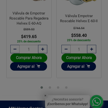
Válvula de Empotrar
Válvula Empotrar
Roscable Para Regadera
Roscable Helvex E-60-II
Helvex E-60-AQ
$744.54
$559.53
$558.40
$419.65
25% de descuento
25% de descuento
Comprar Ahora
Comprar Ahora
Añadir
Añadir
Agregar
al
Agregar
al
×
¿Necesitas asesoría?
¡Escríbenos por WhatsApp!