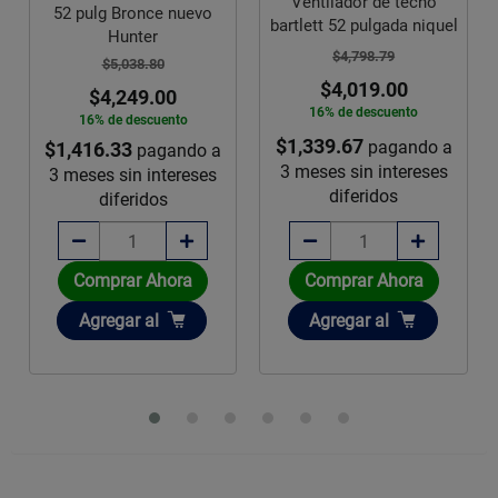
Ventilador de techo
52 pulg Bronce nuevo
bartlett 52 pulgada niquel
Hunter
$4,798.79
$5,038.80
$4,019.00
$4,249.00
16% de descuento
16% de descuento
$1,339.67
pagando a
$1,416.33
pagando a
3 meses sin intereses
3 meses sin intereses
diferidos
diferidos
Comprar Ahora
Comprar Ahora
Añadir
Añadir
Agregar
al
Agregar
al