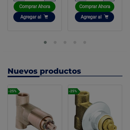
Comprar Ahora
Comprar Ahora
Añadir
Añadir
Agregar
al
Agregar
al
Nuevos productos
-25%
-25%