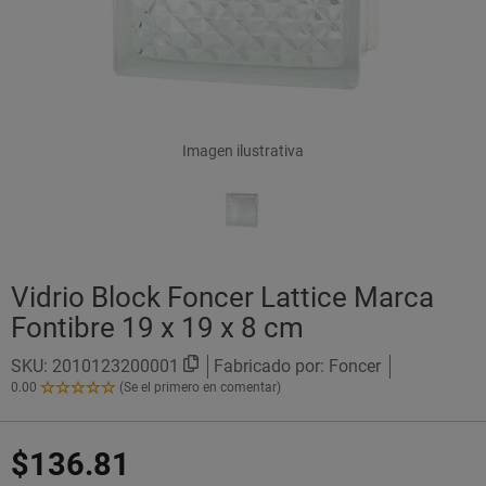
Imagen ilustrativa
Vidrio Block Foncer Lattice Marca
Fontibre 19 x 19 x 8 cm
SKU:
2010123200001
Fabricado por: Foncer
0.00
(Se el primero en comentar)
0.00
de
5
$136.81
Estrellas!