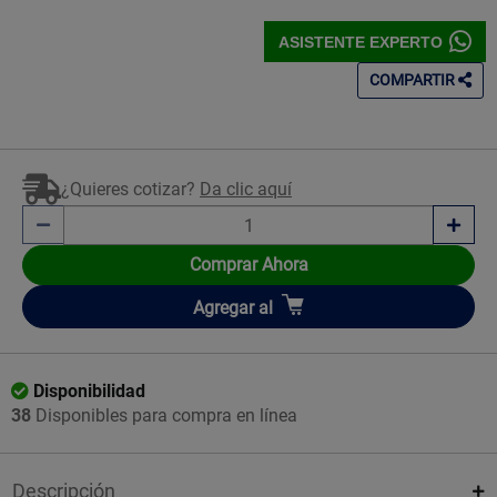
ASISTENTE EXPERTO
COMPARTIR
¿Quieres cotizar?
Da clic aquí
Comprar Ahora
Añadir
Agregar
al
Disponibilidad
38
Disponibles para compra en línea
Descripción