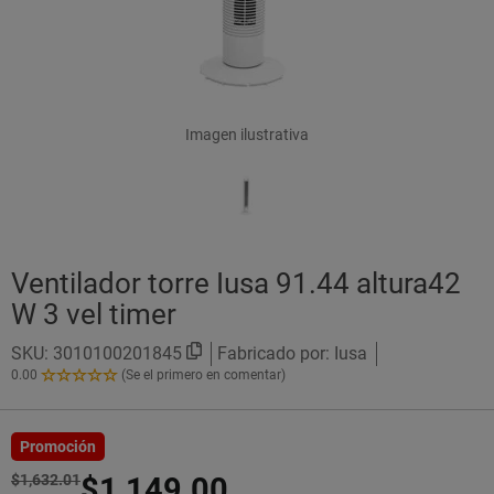
Imagen ilustrativa
Ventilador torre Iusa 91.44 altura42
W 3 vel timer
SKU:
3010100201845
Fabricado por: Iusa
0.00
(Se el primero en comentar)
0.00
de
5
Estrellas!
Promoción
$1,632.01
$1,149.00