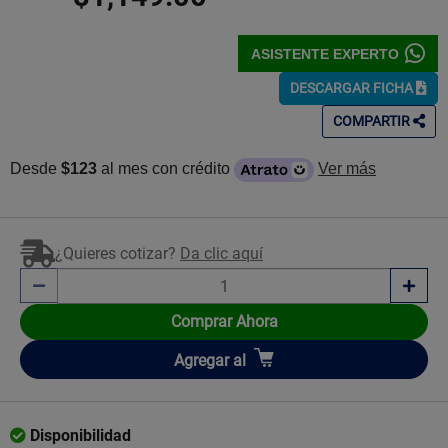
ASISTENTE EXPERTO
DESCARGAR FICHA
COMPARTIR
Desde
$123
al mes con crédito
Ver más
¿Quieres cotizar?
Da clic aquí
Comprar Ahora
Añadir
Agregar
al
Disponibilidad