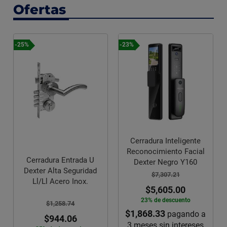
Ofertas
-25%
-23%
Cerradura Inteligente
Reconocimiento Facial
Cerradura Entrada U
Dexter Negro Y160
Dexter Alta Seguridad
$7,307.21
Ll/Ll Acero Inox.
$5,605.00
23% de descuento
$1,258.74
$1,868.33
pagando a
$944.06
3 meses sin intereses