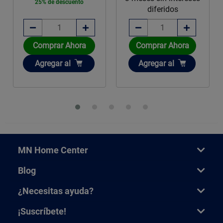
25% de descuento
diferidos
Comprar Ahora
Comprar Ahora
Añadir
Añadir
Agregar
al
Agregar
al
MN Home Center
Blog
¿Necesitas ayuda?
¡Suscríbete!