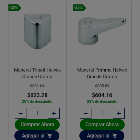
-25%
-25%
Maneral Tripoli Helvex
Maneral Primma Helvex
Grande Cromo
Grande Cromo
$831.04
$805.54
$623.28
$604.16
25% de descuento
25% de descuento
Comprar Ahora
Comprar Ahora
Añadir
Añadir
Agregar
al
Agregar
al