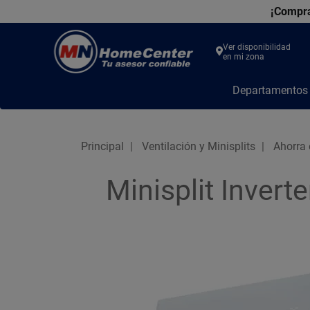
¡Compra
Ver disponibilidad
en mi zona
MN
Departamento
Home
Center
Principal
Ventilación y Minisplits
Ahorra 
Minisplit Inver