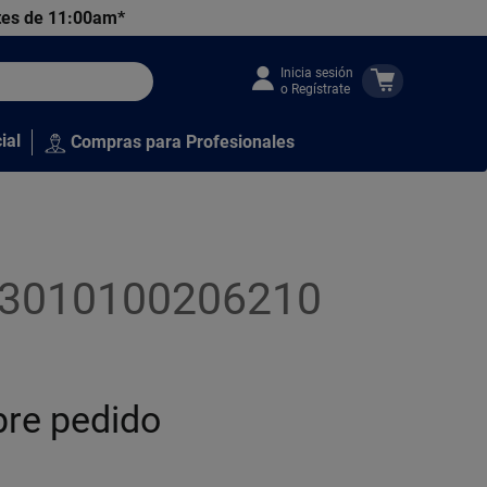
tes de 11:00am*
Inicia sesión
o Regístrate
ial
Compras para Profesionales
20v3010100206210
bre pedido