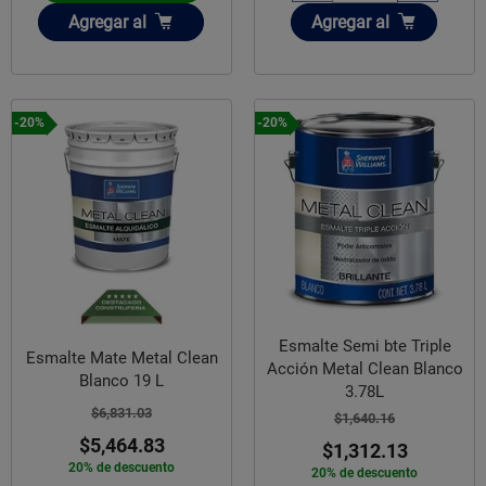
Añadir
Añadir
Agregar
al
Agregar
al
-20%
-20%
Esmalte Semi bte Triple
Esmalte Mate Metal Clean
Acción Metal Clean Blanco
Blanco 19 L
3.78L
$6,831.03
$1,640.16
$5,464.83
$1,312.13
20% de descuento
20% de descuento