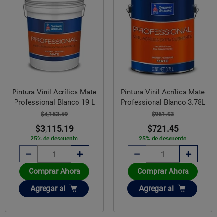
Pintura Vinil Acrílica Mate
Pintura Vinil Acrílica Mate
Professional Blanco 19 L
Professional Blanco 3.78L
$4,153.59
$961.93
$3,115.19
$721.45
25% de descuento
25% de descuento
Comprar Ahora
Comprar Ahora
Añadir
Añadir
Agregar
al
Agregar
al