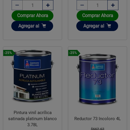
Comprar Ahora
Comprar Ahora
Añadir
Añadir
Agregar
al
Agregar
al
-25%
-25%
Pintura vinil acrílica
satinada platinum blanco
Reductor 73 Incoloro 4L
3.78L
$662.63