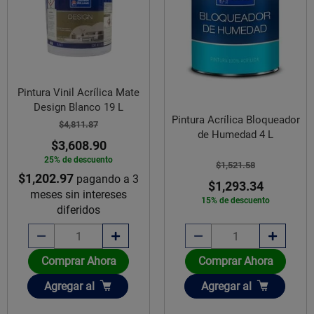
Pintura Vinil Acrílica Mate
Design Blanco 19 L
Pintura Acrílica Bloqueador
$4,811.87
de Humedad 4 L
$3,608.90
25% de descuento
$1,521.58
$1,202.97
pagando a 3
$1,293.34
meses sin intereses
15% de descuento
diferidos
Comprar Ahora
Comprar Ahora
Añadir
Añadir
Agregar
al
Agregar
al