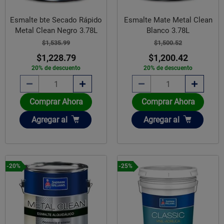
Esmalte bte Secado Rápido
Esmalte Mate Metal Clean
Metal Clean Negro 3.78L
Blanco 3.78L
$1,535.99
$1,500.52
$1,228.79
$1,200.42
20% de descuento
20% de descuento
Comprar Ahora
Comprar Ahora
Añadir
Añadir
Agregar
al
Agregar
al
-20%
-25%