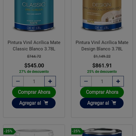
Pintura Vinil Acrílica Mate
Pintura Vinil Acrílica Mate
Classic Blanco 3.78L
Design Blanco 3.78L
$744.72
$1,149.22
$545.00
$861.91
27% de descuento
25% de descuento
Comprar Ahora
Comprar Ahora
Añadir
Añadir
Agregar
al
Agregar
al
-25%
-25%