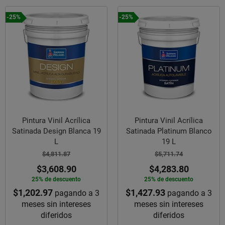
-25%
-25%
Pintura Vinil Acrílica
Pintura Vinil Acrílica
Satinada Design Blanca 19
Satinada Platinum Blanco
L
19 L
$4,811.87
$5,711.74
$3,608.90
$4,283.80
25% de descuento
25% de descuento
$1,202.97
$1,427.93
pagando a 3
pagando a 3
meses sin intereses
meses sin intereses
diferidos
diferidos