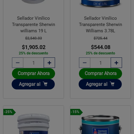
Sellador Vinílico
Sellador Vinílico
Transparente Sherwin
Transparente Sherwin
williams 19 L
Williams 3.78L
$2,540.03
$725.44
$1,905.02
$544.08
25% de descuento
25% de descuento
Comprar Ahora
Comprar Ahora
Añadir
Añadir
Agregar
al
Agregar
al
-25%
-15%