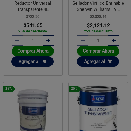
Reductor Universal
Sellador Vinílico Entinable
Transparente 4L
Sherwin Williams 19 L
$722.20
$2,828.16
$541.65
$2,121.12
25% de descuento
25% de descuento
Comprar Ahora
Comprar Ahora
Añadir
Añadir
Agregar
al
Agregar
al
-25%
-25%