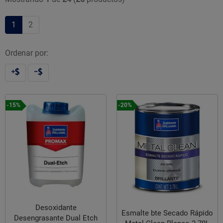
1
2
Ordenar por:
-15%
-20%
Desoxidante
Esmalte bte Secado Rápido
Desengrasante Dual Etch