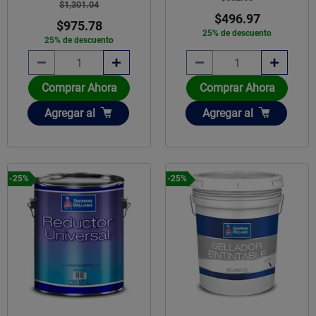
$1,301.04
$496.97
$975.78
25% de descuento
25% de descuento
Comprar Ahora
Comprar Ahora
Añadir
Añadir
Agregar
al
Agregar
al
-25%
-25%