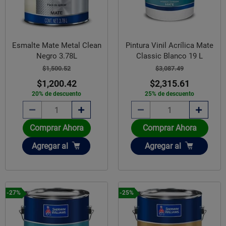
Esmalte Mate Metal Clean
Pintura Vinil Acrílica Mate
Negro 3.78L
Classic Blanco 19 L
$1,500.52
$3,087.49
$1,200.42
$2,315.61
20% de descuento
25% de descuento
Comprar Ahora
Comprar Ahora
Añadir
Añadir
Agregar
al
Agregar
al
-27%
-25%