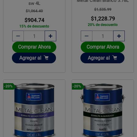
Metal Clean Blanco 3.78L
sw 4L
$1,535.99
$1,064.40
$1,228.79
$904.74
20% de descuento
15% de descuento
Comprar Ahora
Comprar Ahora
Añadir
Añadir
Agregar
al
Agregar
al
-20%
-20%