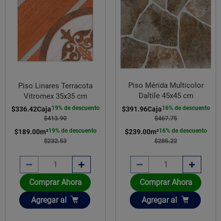
Piso Mérida Multicolor
Piso Linares Terracota
Daltile 45x45 cm
Vitromex 35x35 cm
16% de descuento
19% de descuento
$391.96
Caja
$336.42
Caja
$467.75
$413.90
16% de descuento
19% de descuento
$239.00
m²
$189.00
m²
$285.22
$232.53
Comprar Ahora
Comprar Ahora
Añadir
Añadir
Agregar
al
Agregar
al