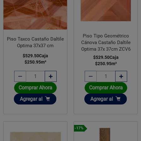
Piso Tipo Geométrico
Piso Taxco Castaño Daltile
Cánova Castaño Daltile
Optima 37x37 cm
Optima 37x 37cm ZCV6
$529.50
Caja
$529.50
Caja
$250.95
m²
$250.95
m²
Comprar Ahora
Comprar Ahora
Añadir
Añadir
Agregar
al
Agregar
al
-17%