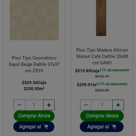
Piso Tipo Madera African
Walnut Café Daltile 20x90
Piso Tipo Geométrico
cm GAW1
Sayul Beige Daltile 37x37
cm ZSY0
17% de descuento
$515.85
Caja
$619.19
$529.50
Caja
17% de descuento
$299.91
m²
$250.95
m²
$359.99
Comprar Ahora
Comprar Ahora
Añadir
Añadir
Agregar
al
Agregar
al