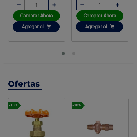
Comprar Ahora
Comprar Ahora
Añadir
Añadir
Agregar
al
Agregar
al
Ofertas
-10%
-12%