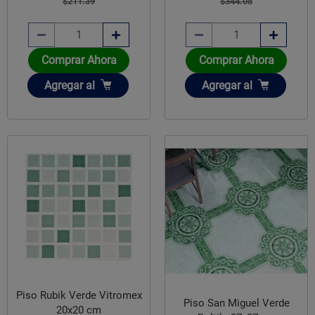
$211.39
$344.08
Comprar Ahora
Comprar Ahora
Añadir
Añadir
Agregar
al
Agregar
al
Piso Rubik Verde Vitromex
Piso San Miguel Verde
20x20 cm