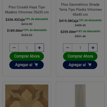
Piso Geométrico Strada
Piso Cosalá Haya Tipo
Terra Tipo Piedra Vitromex
Madera Vitromex 35x35 cm
45x45 cm
19% de descuento
$336.42
Caja
14% de descuento
$419.58
Caja
$413.90
$488.36
19% de descuento
$189.00
m²
14% de descuento
$259.00
m²
$232.53
$301.46
Comprar Ahora
Comprar Ahora
Añadir
Añadir
Agregar
al
Agregar
al