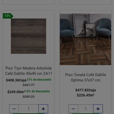
-13%
Piso Tipo Madera Arboleda
Café Daltile 45x45 cm ZA11
Piso Tonalá Café Daltile
13% de descuento
Optima 37x37 cm
$408.36
Caja
$467.77
$477.82
Caja
13% de descuento
$249.00
m²
$226.45
m²
$285.23