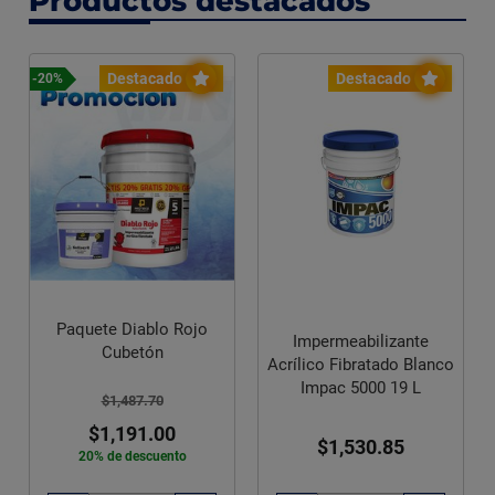
Productos destacados
Destacado
Destacado
-27%
Paquete sanitario Oxford
color marfil marca Cato
$5,696.29
Impermeabilizante
Acrílico Fibratado Blanco
$4,159.00
Impac 5000 19 L
27% de descuento
$1,386.33
pagando a
$1,530.85
3 meses sin intereses
diferidos