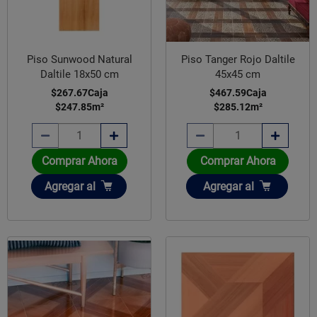
Piso Sunwood Natural
Piso Tanger Rojo Daltile
Daltile 18x50 cm
45x45 cm
$267.67
Caja
$467.59
Caja
$247.85
m²
$285.12
m²
Comprar Ahora
Comprar Ahora
Añadir
Añadir
Agregar
al
Agregar
al