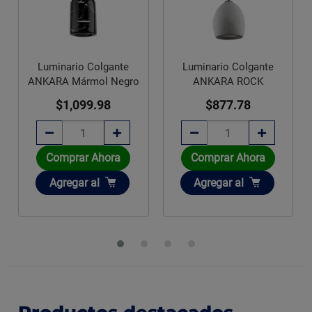
Luminario Colgante
ANKARA ROCK
Lavabo sobreponer
$877.78
Danubio blanco Foncer
$1,446.98
Comprar Ahora
Disponible sobre pedido
Añadir
Agregar
al
Agotado