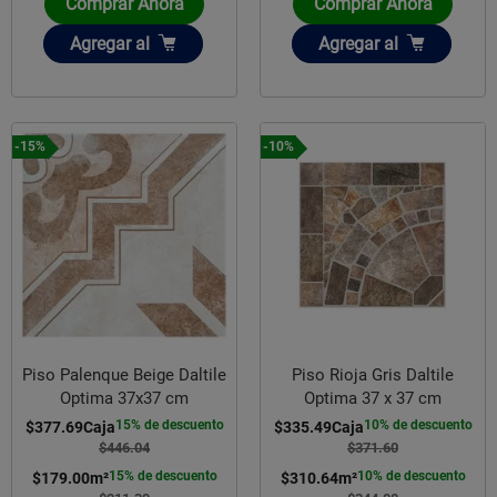
Comprar Ahora
Comprar Ahora
Añadir
Añadir
Agregar
al
Agregar
al
-15%
-10%
Piso Palenque Beige Daltile
Piso Rioja Gris Daltile
Optima 37x37 cm
Optima 37 x 37 cm
15% de descuento
10% de descuento
$377.69
Caja
$335.49
Caja
$446.04
$371.60
15% de descuento
10% de descuento
$179.00
m²
$310.64
m²