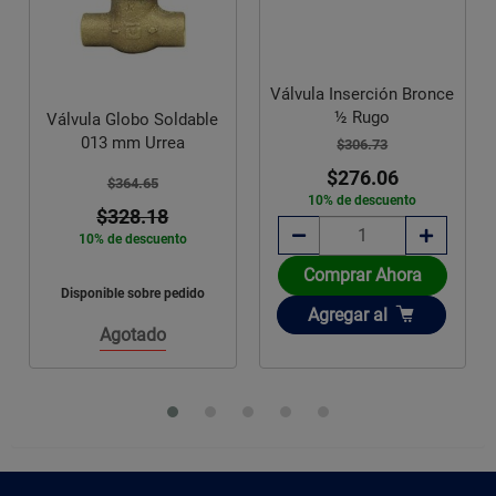
Válvula Inserción Bronce
Válvula Globo Tuboplus
½ Rugo
Rotoplas 25 mm con
$306.73
Maneral
$276.06
$440.00
10% de descuento
$387.20
12% de descuento
Comprar Ahora
Disponible sobre pedido
Añadir
Agregar
al
Agotado