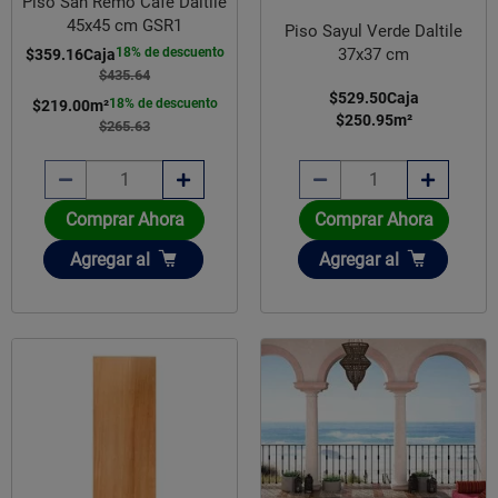
Piso San Remo Café Daltile
45x45 cm GSR1
Piso Sayul Verde Daltile
18% de descuento
37x37 cm
$359.16
Caja
$435.64
$529.50
Caja
18% de descuento
$219.00
m²
$250.95
m²
$265.63
Comprar Ahora
Comprar Ahora
Añadir
Añadir
Agregar
al
Agregar
al