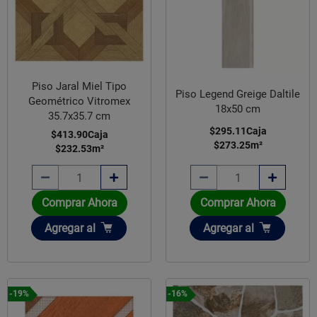
Piso Jaral Miel Tipo
Piso Legend Greige Daltile
Geométrico Vitromex
18x50 cm
35.7x35.7 cm
$295.11
Caja
$413.90
Caja
$273.25
m²
$232.53
m²
Comprar Ahora
Comprar Ahora
Añadir
Añadir
Agregar
al
Agregar
al
-19%
-16%