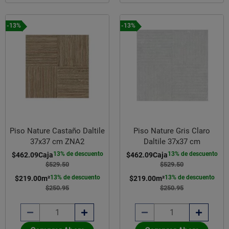
-13%
-13%
Piso Nature Castaño Daltile
Piso Nature Gris Claro
37x37 cm ZNA2
Daltile 37x37 cm
13% de descuento
13% de descuento
$462.09
Caja
$462.09
Caja
$529.50
$529.50
13% de descuento
13% de descuento
$219.00
m²
$219.00
m²
$250.95
$250.95