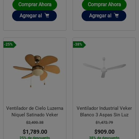
Comprar Ahora
Comprar Ahora
Añadir
Añadir
Agregar
al
Agregar
al
-25%
-38%
Ventilador de Cielo Luzerna
Ventilador Industrial Veker
Níquel Satinado Veker
Blanco 3 Aspas Sin Luz
$2,400.38
$1,472.79
$1,789.00
$909.00
25% de descuento
38% de descuento