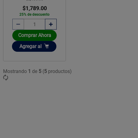
$1,789.00
25% de descuento
Comprar Ahora
Añadir
Agregar
al
Mostrando
1
de
5
(
5
productos)