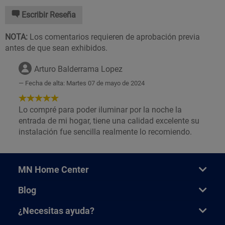
Escribir Reseña
NOTA:
Los comentarios requieren de aprobación previa
antes de que sean exhibidos.
Arturo Balderrama Lopez
Fecha de alta: Martes 07 de mayo de 2024
5
de
Lo compré para poder iluminar por la noche la
5
entrada de mi hogar, tiene una calidad excelente su
Estrellas!
instalación fue sencilla realmente lo recomiendo.
MN Home Center
Blog
¿Necesitas ayuda?