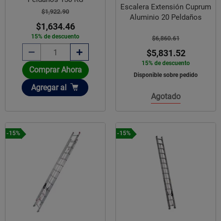
Escalera Extensión Cuprum
$1,922.90
Aluminio 20 Peldaños
$1,634.46
15% de descuento
$6,860.61
$5,831.52
15% de descuento
Comprar Ahora
Disponible sobre pedido
Añadir
Agregar
al
Agotado
-15%
-15%