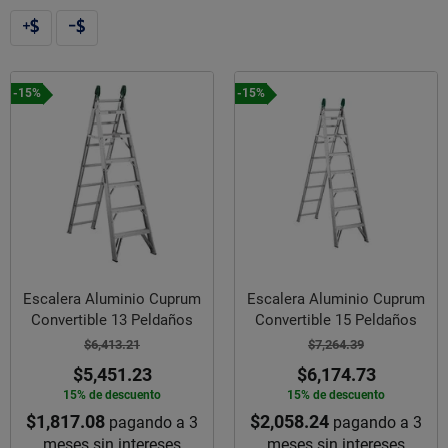
-15%
-15%
Escalera Aluminio Cuprum
Escalera Aluminio Cuprum
Convertible 13 Peldaños
Convertible 15 Peldaños
$6,413.21
$7,264.39
$5,451.23
$6,174.73
15% de descuento
15% de descuento
$1,817.08
$2,058.24
pagando a 3
pagando a 3
meses sin intereses
meses sin intereses