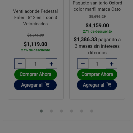
Paquete sanitario Oxford
color marfil marca Cato
Ventilador de Pedestal
$5,696.29
Friler 18" 2 en 1 con 3
Velocidades
$4,159.00
27% de descuento
$1,541.99
$1,386.33
pagando a
$1,119.00
3 meses sin intereses
27% de descuento
diferidos
Comprar Ahora
Comprar Ahora
Añadir
Añadir
Agregar
al
Agregar
al