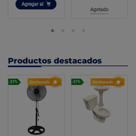
Añadir
Agregar
al
Agotado
Productos destacados
Destacado
Destacado
-27%
-27%