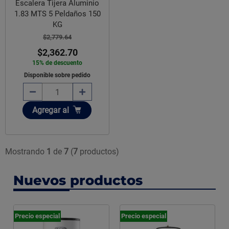
Escalera Tijera Aluminio
1.83 MTS 5 Peldaños 150
KG
$2,779.64
$2,362.70
15% de descuento
Disponible sobre pedido
Añadir
Agregar
al
Mostrando
1
de
7
(
7
productos)
Nuevos productos
Precio especial
Precio especial