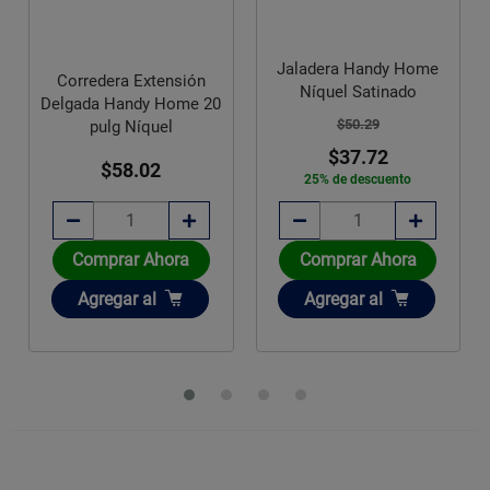
Jaladera Handy Home
Corredera Extensión
Níquel Satinado
Delgada Handy Home 20
$50.29
pulg Níquel
$37.72
$58.02
25% de descuento
Comprar Ahora
Comprar Ahora
Añadir
Añadir
Agregar
al
Agregar
al