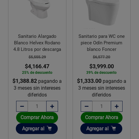
Sanitario Alargado
Sanitario para WC one
Blanco Helvex Rodano
piece Odín Premium
4.8 Litros por descarga
blanco Foncer
$5,555.29
$6,577.20
$4,166.47
$3,999.00
25% de descuento
39% de descuento
$1,388.82
$1,333.00
pagando a
pagando a
3 meses sin intereses
3 meses sin intereses
diferidos
diferidos
Comprar Ahora
Comprar Ahora
Añadir
Añadir
Agregar
al
Agregar
al