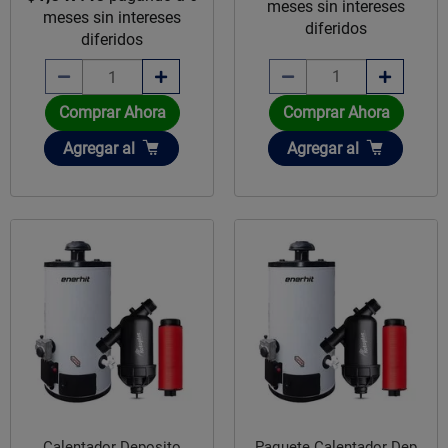
meses sin intereses
meses sin intereses
diferidos
diferidos
Comprar Ahora
Comprar Ahora
Añadir
Añadir
Agregar
al
Agregar
al
Calentador Deposito
Paquete Calentador Dep