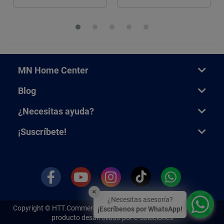
MN Home Center
Blog
¿Necesitas ayuda?
¡Suscríbete!
×
¿Necesitas asesoría?
Copyright ©
HTT.Commerce.
Todos los derechos reservados. Un
¡Escríbenos por WhatsApp!
producto desarrollado por e-Soluciones