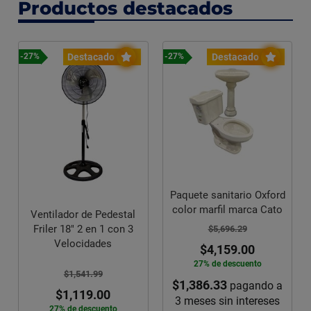
Productos destacados
Destacado
Destacado
-27%
-27%
Paquete sanitario Oxford
color marfil marca Cato
Ventilador de Pedestal
Friler 18" 2 en 1 con 3
$5,696.29
Velocidades
$4,159.00
27% de descuento
$1,541.99
$1,386.33
pagando a
$1,119.00
3 meses sin intereses
27% de descuento