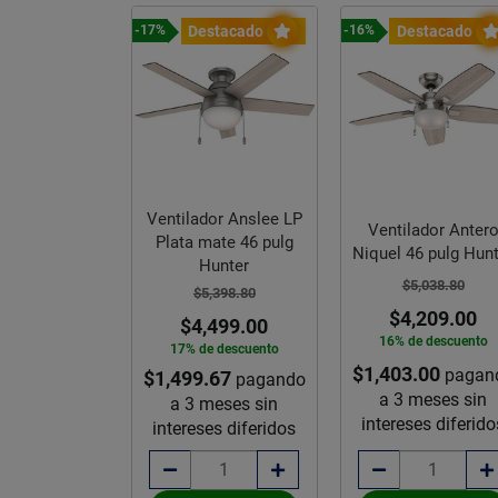
Destacado
Destacado
-17%
-16%
Ventilador Anslee LP
Ventilador Anter
Plata mate 46 pulg
Niquel 46 pulg Hun
Hunter
$5,038.80
$5,398.80
$4,209.00
$4,499.00
16% de descuento
17% de descuento
$1,403.00
pagan
$1,499.67
pagando
a 3 meses sin
a 3 meses sin
intereses diferido
intereses diferidos