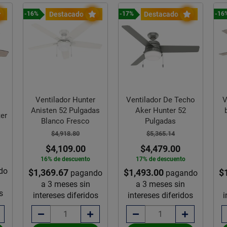
Destacado
Destacado
-16%
-17%
-16
Ventilador Hunter
Ventilador De Techo
V
o
Anisten 52 Pulgadas
Aker Hunter 52
ter
Blanco Fresco
Pulgadas
$4,918.80
$5,365.14
$4,109.00
$4,479.00
16% de descuento
17% de descuento
do
$1,369.67
$1,493.00
$
pagando
pagando
a 3 meses sin
a 3 meses sin
s
intereses diferidos
intereses diferidos
i