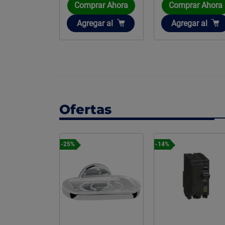
Comprar Ahora
Comprar Ahora
Añadir
Añadir
Agregar
al
Agregar
al
Ofertas
-14%
-25%