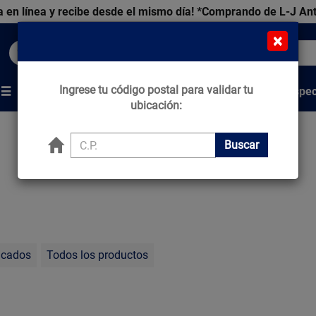
 en línea y recibe desde el mismo día!
*Comprando de L-J An
×
Buscar productos, marcas y ofertas...
Ingrese tu código postal para validar tu
Venta Espec
s
Marcas
Tips que Construyen
ubicación:
Buscar
acados
Todos los productos