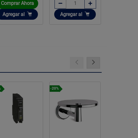
Comprar Ahora
Comprar 
Añadir
Añadir
Añadir
Agregar
al
Agregar
al
Agregar
-20%
-25%
-25%