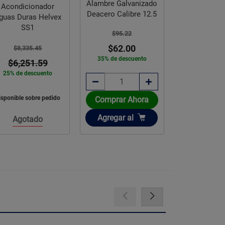
Alambre Galvanizado
Acondicionador
Adhesivo S
Deacero Calibre 12.5
guas Duras Helvex
Total Bexel B
SS1
kg
$95.22
$62.00
$8,335.45
$271.
35% de descuento
$6,251.59
25% de descuento
isponible sobre pedido
Comprar Ahora
Comprar 
Añadir
Añadir
Agregar
al
Agregar
a
Agotado