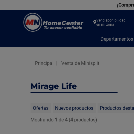
¡Compra
Ver disponibilidad
en mi zona
MN
Departamento
Home
Center
Principal
Venta de Minisplit
Mirage Life
Ofertas
Nuevos productos
Productos dest
Mostrando
1
de
4
(
4
productos)