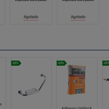
Disponible sobre pedido
Disponible sobre pedido
Agotado
Agotado
-25%
-23%
-25
s
Adhesivo Uniblock