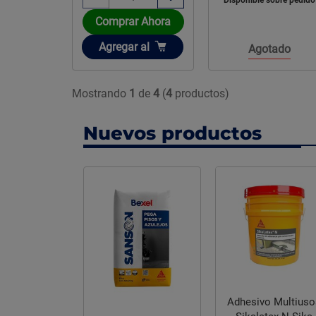
Disponible sobre pedido
Comprar Ahora
Añadir
Agregar
al
Agotado
Mostrando
1
de
4
(
4
productos)
Nuevos productos
Adhesivo Multiuso