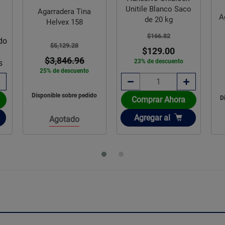
Unitile Blanco Saco
Agarradera Tina
A
de 20 kg
Helvex 158
$166.82
do
$5,129.28
$129.00
$3,846.96
23% de descuento
s
25% de descuento
Disponible sobre pedido
D
Comprar Ahora
Añadir
Agregar
al
Agotado