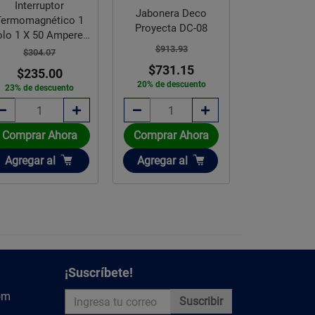
Jabonera Deco
Jabonera Helvex
Intercept
Proyecta DC-08
Agarradera Charola
Polietile
Antirrobo Clásica 100
1
$913.93
$731.15
$2,046.11
$17,
20% de descuento
$1,534.58
$12,
25% de descuento
25% de 
Comprar Ahora
Disponible sobre pedido
Disponible
Añadir
Agregar
al
Agotado
Ag
¡Suscríbete!
om
Suscribir