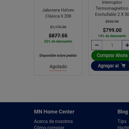
Interruptor
Termomagnético
bonera Helvex
Interceptor de 
Enchufable 2 X 50
lásica II 208
Helvex IG-40 3
Amperes Square D
$933.96
$1,170.06
$38,049.04
$799.00
$877.55
$28,536.7
14% de descuento
% de descuento
25% de descuen
Comprar Ahora
nible sobre pedido
Disponible sobre p
Añadir
Agregar
al
Agotado
Agotado
MN Home Center
Blog
Acerca de nosotros
Tips
Cómo comprar
Hazlo