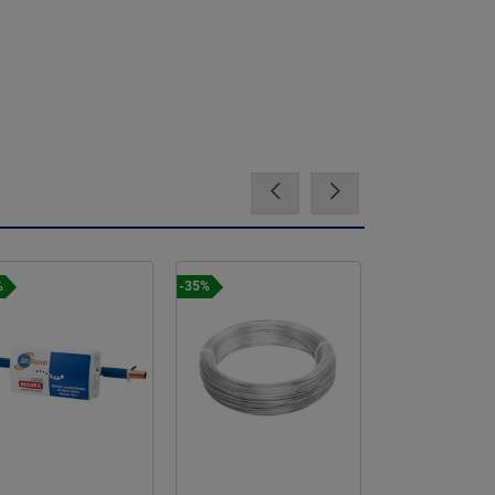
%
-35%