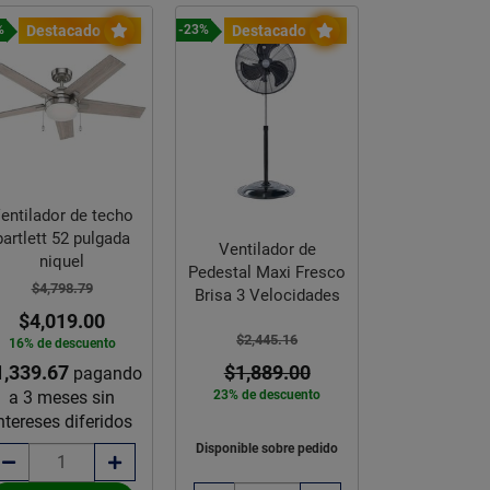
Destacado
Destacado
Destac
%
-23%
-16%
entilador de techo
Ventilador
bartlett 52 pulgada
Anisten 52 
Ventilador de
niquel
Negro M
Pedestal Maxi Fresco
$4,798.79
$4,918.
Brisa 3 Velocidades
$4,019.00
$4,109
$2,445.16
16% de descuento
16% de des
1,339.67
$1,369.67
$1,889.00
pagando
p
a 3 meses sin
a 3 mese
23% de descuento
ntereses diferidos
intereses d
Disponible sobre pedido