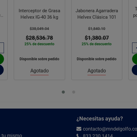
Interruptor
Termomagnético 1
Grasa
Jabonera Agarradera
polo 1 X 50 Amperes
6 kg
Helvex Clásica 101
Square D
$304.07
$1,840.10
$235.00
8
$1,380.07
23% de descuento
to
25% de descuento
Comprar Ahora
edido
Disponible sobre pedido
Añadir
Agregar
al
Agotado
¿Necesitas ayuda?
contacto@mndelgolfo.c
 tu mismo
833 230 1414