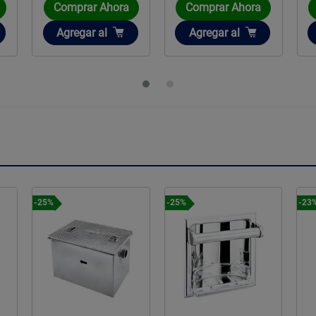
Comprar Ahora
Comprar Ahora
Añadir
Añadir
Agregar
al
Agregar
al
-25%
-23%