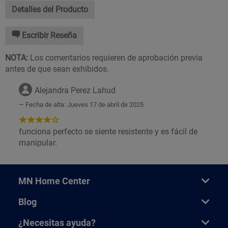
Detalles del Producto
Escribir Reseña
NOTA:
Los comentarios requieren de aprobación previa
antes de que sean exhibidos.
Alejandra Perez Lahud
Fecha de alta: Jueves 17 de abril de 2025
4
de
funciona perfecto se siente resistente y es fácil de
5
manipular.
Estrellas!
MN Home Center
Blog
¿Necesitas ayuda?