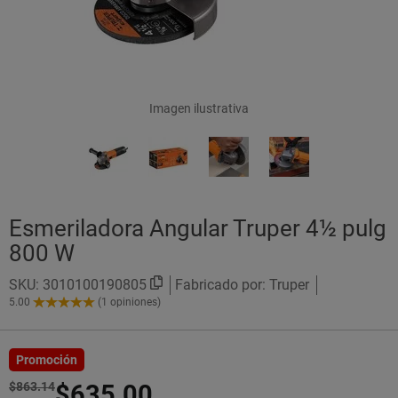
Imagen ilustrativa
Esmeriladora Angular Truper 4½ pulg
800 W
SKU:
3010100190805
Fabricado por: Truper
5.00
(1 opiniones)
5.00
de
5
Estrellas!
Promoción
$863.14
$635.00