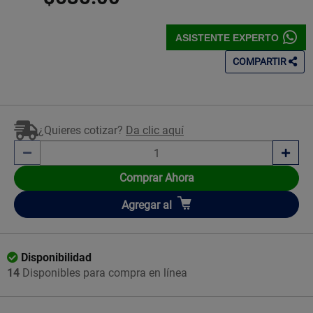
ASISTENTE EXPERTO
COMPARTIR
¿Quieres cotizar?
Da clic aquí
Comprar Ahora
Añadir
Agregar
al
Disponibilidad
14
Disponibles para compra en línea