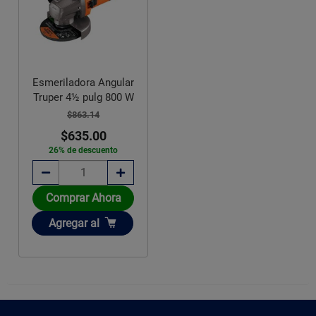
Esmeriladora Angular
Truper 4½ pulg 800 W
$863.14
$635.00
26% de descuento
Comprar Ahora
Añadir
Agregar
al