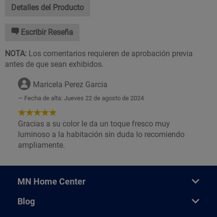
Detalles del Producto
Escribir Reseña
NOTA:
Los comentarios requieren de aprobación previa
antes de que sean exhibidos.
Maricela Perez Garcia
Fecha de alta: Jueves 22 de agosto de 2024
5
de
Gracias a su color le da un toque fresco muy
5
luminoso a la habitación sin duda lo recomiendo
Estrellas!
ampliamente.
MN Home Center
Blog