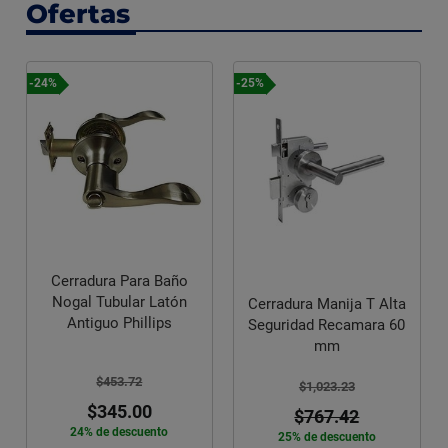
Ofertas
-24%
-25%
Cerradura Para Baño
Nogal Tubular Latón
Cerradura Manija T Alta
Antiguo Phillips
Seguridad Recamara 60
mm
$453.72
$1,023.23
$345.00
$767.42
24% de descuento
25% de descuento