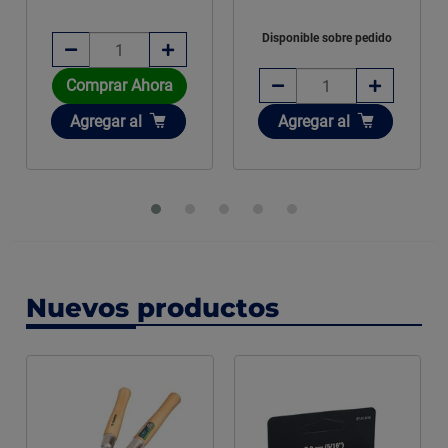
Disponible sobre pedido
Comprar Ahora
Añadir
Añadir
Agregar
al
Agregar
al
Nuevos productos