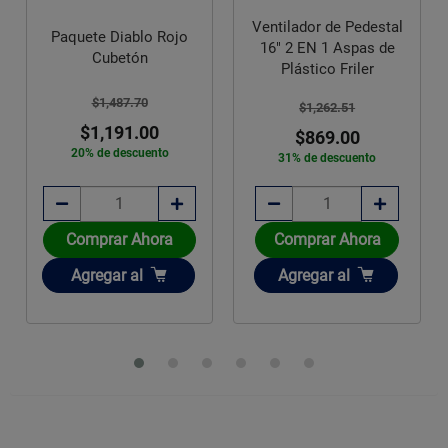
Ventilador de Pedestal
Paquete Diablo Rojo
16" 2 EN 1 Aspas de
Cubetón
Plástico Friler
$1,487.70
$1,262.51
$1,191.00
$869.00
20% de descuento
31% de descuento
Comprar Ahora
Comprar Ahora
Añadir
Añadir
Agregar
al
Agregar
al