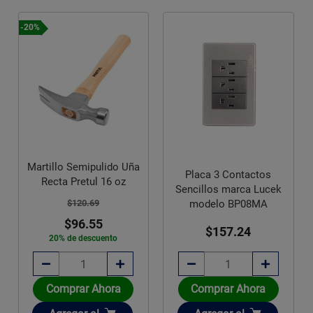
-20%
Martillo Semipulido Uña
Placa 3 Contactos
Recta Pretul 16 oz
Sencillos marca Lucek
$120.69
modelo BP08MA
$96.55
$157.24
20% de descuento
Comprar Ahora
Comprar Ahora