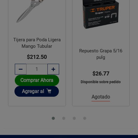
Carda Copa Alamb
da Ligera
Trenzado Fino 3 pu
ular
Truper 5/8
Repuesto Grapa 5/16
50
pulg
$140.09
$26.77
hora
Comprar Ahora
Disponible sobre pedido
Añadir
l
Agregar
al
Agotado